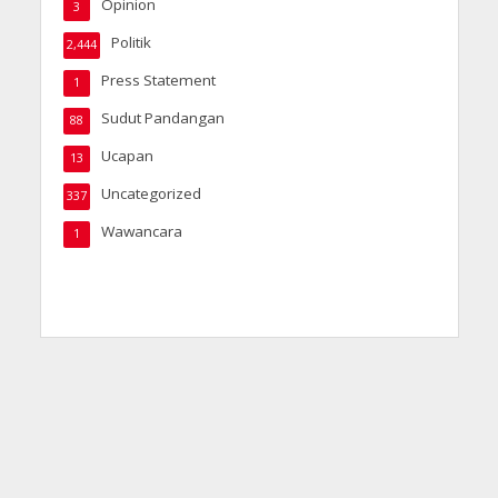
Opinion
3
Politik
2,444
Press Statement
1
Sudut Pandangan
88
Ucapan
13
Uncategorized
337
Wawancara
1