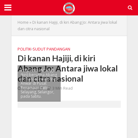
Home
»
Di kanan Hajiji, di kiri Abang Jo: Antara jiwa lokal
dan citra nasional
POLITIK
•
SUDUT PANDANGAN
Di kanan Hajiji, di kiri
Abang Jo: Antara jiwa lokal
PERJUANGAN: Hajiji
(kiri) bersama Abang
dan citra nasional
Jo (kanan) mengiringi
Anwar di Pusat
Penamaan Calon
31/07/2023
3 Min Read
Selayang, Selangor,
pada Sabtu.