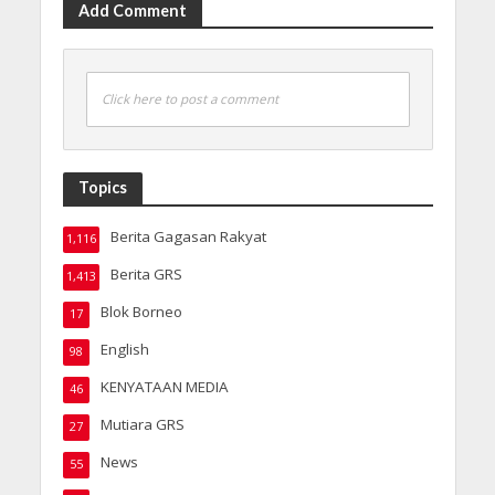
Add Comment
Click here to post a comment
Topics
Berita Gagasan Rakyat
1,116
Berita GRS
1,413
Blok Borneo
17
English
98
KENYATAAN MEDIA
46
Mutiara GRS
27
News
55