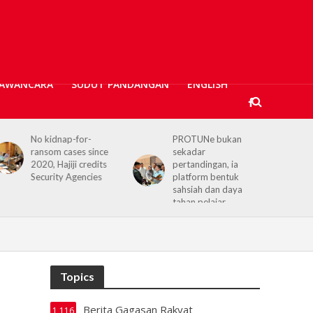
AWANCARA
SUDUT PANDANGAN
ENGLISH
No kidnap-for-
PROTUNe bukan
ransom cases since
sekadar
2020, Hajiji credits
pertandingan, ia
Security Agencies
platform bentuk
sahsiah dan daya
tahan pelajar
Topics
Berita Gagasan Rakyat
1,116