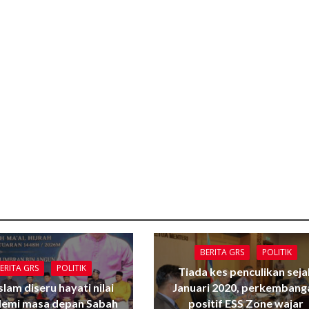
BERITA GRS
POLITIK
ERITA GRS
POLITIK
Tiada kes penculikan seja
Islam diseru hayati nilai
Januari 2020, perkembang
 demi masa depan Sabah
positif ESS Zone wajar