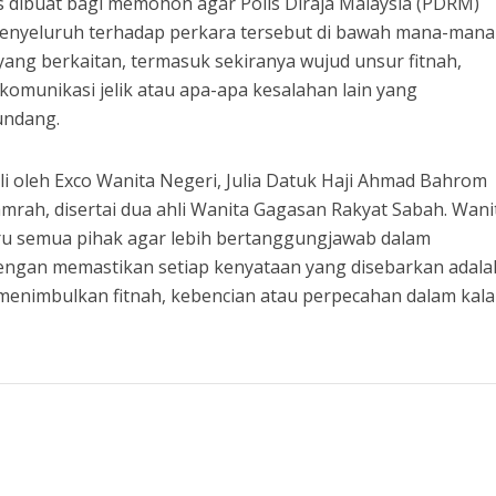
s dibuat bagi memohon agar Polis Diraja Malaysia (PDRM)
enyeluruh terhadap perkara tersebut di bawah mana-mana
ng berkaitan, termasuk sekiranya wujud unsur fitnah,
omunikasi jelik atau apa-apa kesalahan lain yang
undang.
ili oleh Exco Wanita Negeri, Julia Datuk Haji Ahmad Bahrom
amrah, disertai dua ahli Wanita Gagasan Rakyat Sabah. Wani
u semua pihak agar lebih bertanggungjawab dalam
ngan memastikan setiap kenyataan yang disebarkan adala
 menimbulkan fitnah, kebencian atau perpecahan dalam kal