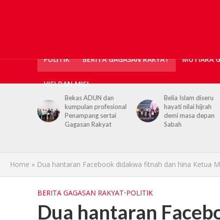
POLITIK
BERITA GAGASAN RAKYAT
MUTIARA 
VISI DAN MISI
ticians,
Bekas ADUN dan
Belia Islam diseru
ls
kumpulan profesional
hayati nilai hijrah
upport for
Penampang sertai
demi masa depan
h PGRS
Gagasan Rakyat
Sabah
Home
»
Dua hantaran Facebook didakwa fitnah dan hina Ketua M
BERITA GAGASAN RAKYAT
•
POLITIK
Dua hantaran Facebo