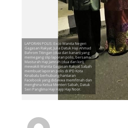
LAPORAN POLIS: Exco Wanita Negeri
Gagasan Rakyat, Julia Datuk Haji Ahmad
Bahrom Titingan (dua dari kanan) yang
memegang slip laporan polis, bersama
Masturah Haji Jamrah (dua dari kiri),
mewakili Wanita Gagasan Rakyat Sabah
membuat laporan polis di IPD Kota
Kinabalu berhubung hantaran
Facebook yang didakwa memfitnah dan
menghina Ketua Menteri Sabah, Datuk
Seri Panglima Haji Hajiji Haji Noor.