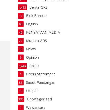
Berita GRS
1,413
Blok Borneo
17
English
98
KENYATAAN MEDIA
46
Mutiara GRS
27
News
55
Opinion
3
Politik
2,444
Press Statement
1
Sudut Pandangan
88
Ucapan
13
Uncategorized
337
Wawancara
1