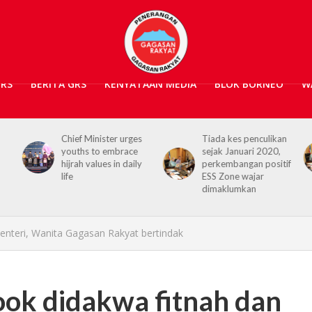
GRS
BERITA GRS
KENYATAAN MEDIA
BLOK BORNEO
W
Chief Minister urges
Tiada kes penculikan
youths to embrace
sejak Januari 2020,
hijrah values in daily
perkembangan positif
life
ESS Zone wajar
dimaklumkan
enteri, Wanita Gagasan Rakyat bertindak
ok didakwa fitnah dan