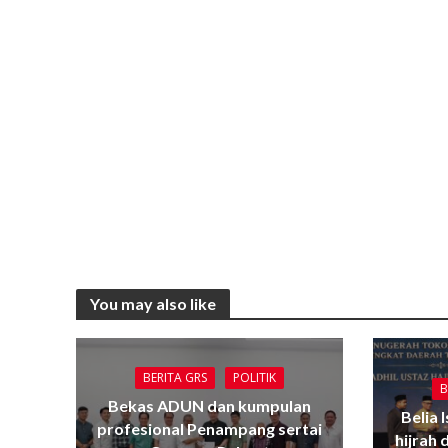
You may also like
BERITA GRS
POLITIK
B
Bekas ADUN dan kumpulan
Belia 
profesional Penampang sertai
hijrah