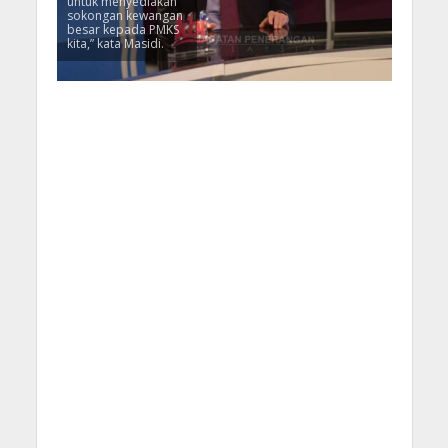
untuk menyediakan
sokongan kewangan
besar kepada PMKS
kita,” kata Masidi.