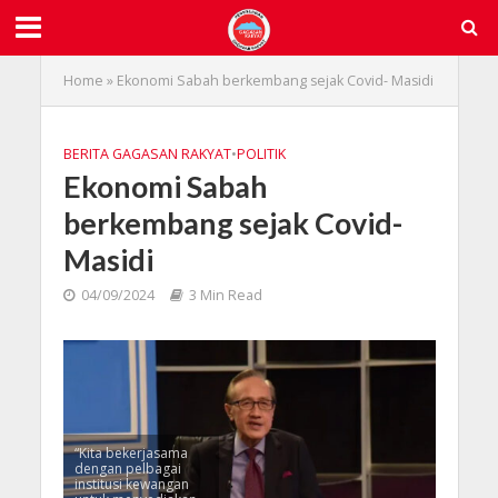
Home
»
Ekonomi Sabah berkembang sejak Covid- Masidi
BERITA GAGASAN RAKYAT
•
POLITIK
Ekonomi Sabah
berkembang sejak Covid-
Masidi
04/09/2024
3 Min Read
“Kita bekerjasama
dengan pelbagai
institusi kewangan