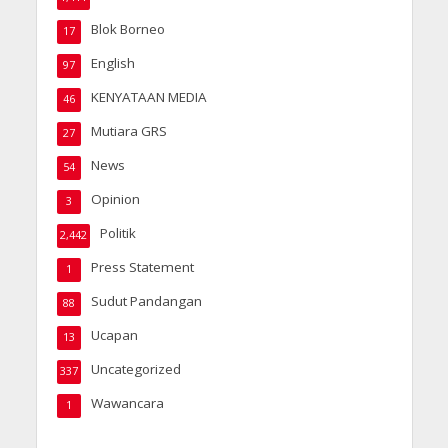
Blok Borneo
17
English
97
KENYATAAN MEDIA
46
Mutiara GRS
27
News
54
Opinion
3
Politik
2,442
Press Statement
1
Sudut Pandangan
88
Ucapan
13
Uncategorized
337
Wawancara
1