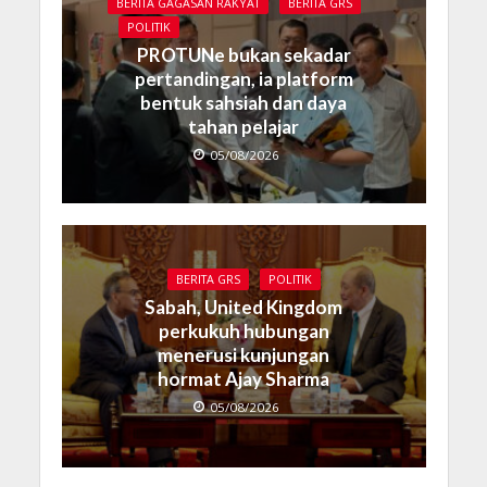
BERITA GAGASAN RAKYAT
BERITA GRS
POLITIK
PROTUNe bukan sekadar
pertandingan, ia platform
bentuk sahsiah dan daya
tahan pelajar
05/08/2026
BERITA GRS
POLITIK
Sabah, United Kingdom
perkukuh hubungan
menerusi kunjungan
hormat Ajay Sharma
05/08/2026