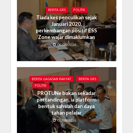
BERITA GRS
POLITIK
Tiada kes penculikan sejak
Januari 2020,
perkembangan positif ESS
Zone wajar dimaklumkan
06/08/2026
BERITA GAGASAN RAKYAT
BERITA GRS
POLITIK
PROTUNe bukan sekadar
pertandingan, ia platform
bentuk sahsiah dan daya
tahan pelajar
05/08/2026