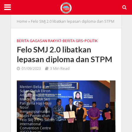
Home
»
Felo SMJ 2.0 libatkan lepasan diploma dan STPM
BERITA GAGASAN RAKYAT
•
BERITA GRS
•
POLITIK
Felo SMJ 2.0 libatkan
lepasan diploma dan STPM
01/09/2023
3 Min Read
Menteri Belia dan
Sukan Datuk Ellron
Angin mewakili Ketua
Menteri Datuk Seri
Panglima Haji Hajiji
Noor
menyempurnakan
Majlis Penyerahan
Felo SMJ 2.0 di Sabah
International
Convention Centre