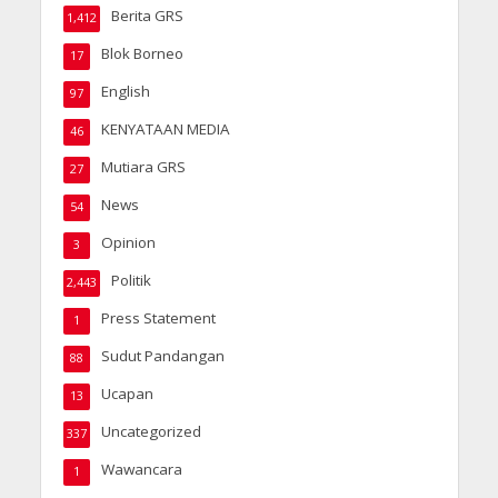
Berita GRS
1,412
Blok Borneo
17
English
97
KENYATAAN MEDIA
46
Mutiara GRS
27
News
54
Opinion
3
Politik
2,443
Press Statement
1
Sudut Pandangan
88
Ucapan
13
Uncategorized
337
Wawancara
1