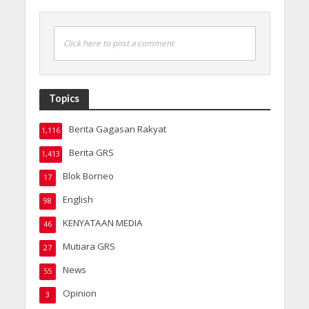
Click here to post a comment
Topics
Berita Gagasan Rakyat
1,116
Berita GRS
1,413
Blok Borneo
17
English
98
KENYATAAN MEDIA
46
Mutiara GRS
27
News
55
Opinion
3