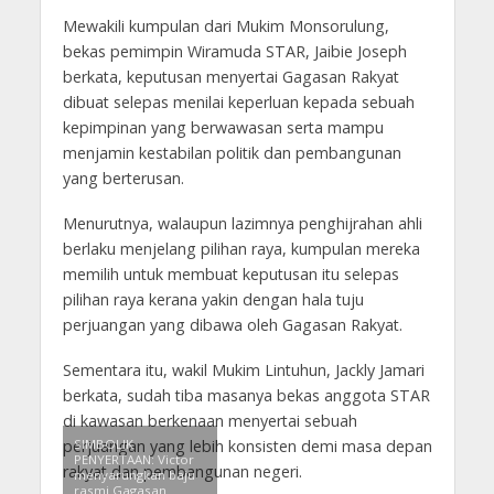
Mewakili kumpulan dari Mukim Monsorulung,
bekas pemimpin Wiramuda STAR, Jaibie Joseph
berkata, keputusan menyertai Gagasan Rakyat
dibuat selepas menilai keperluan kepada sebuah
kepimpinan yang berwawasan serta mampu
menjamin kestabilan politik dan pembangunan
yang berterusan.
Menurutnya, walaupun lazimnya penghijrahan ahli
berlaku menjelang pilihan raya, kumpulan mereka
memilih untuk membuat keputusan itu selepas
pilihan raya kerana yakin dengan hala tuju
perjuangan yang dibawa oleh Gagasan Rakyat.
Sementara itu, wakil Mukim Lintuhun, Jackly Jamari
berkata, sudah tiba masanya bekas anggota STAR
di kawasan berkenaan menyertai sebuah
perjuangan yang lebih konsisten demi masa depan
SIMBOLIK
PENYERTAAN: Victor
rakyat dan pembangunan negeri.
menyarungkan baju
rasmi Gagasan