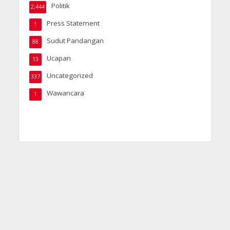
Politik
2,444
Press Statement
1
Sudut Pandangan
88
Ucapan
13
Uncategorized
337
Wawancara
1