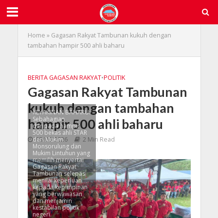
Home
»
Gagasan Rakyat Tambunan kukuh dengan
tambahan hampir 500 ahli baharu
BERITA GAGASAN RAKYAT
•
POLITIK
Gagasan Rakyat Tambunan
kukuh dengan tambahan
KEYAKINAN BAHARU:
Sebahagian
hampir 500 ahli baharu
daripada hampir
500 bekas ahli STAR
dari Mukim
08/06/2026
2 Min Read
Monsorulung dan
Mukim Lintuhun yang
memilih menyertai
Gagasan Rakyat
Tambunan selepas
menilai keperluan
kepada kepimpinan
yang berwawasan
dan menjamin
kestabilan politik
negeri.