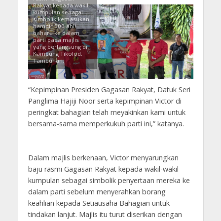
Rakyat kepada wakil
kumpulan sebagai
simbolik kemasukan
hampir 500 ahli
baharu ke dalam
parti pada majlis
yang berlangsung di
Kampung Tikolod,
Tambunan.
“Kepimpinan Presiden Gagasan Rakyat, Datuk Seri
Panglima Hajiji Noor serta kepimpinan Victor di
peringkat bahagian telah meyakinkan kami untuk
bersama-sama memperkukuh parti ini,” katanya.
Dalam majlis berkenaan, Victor menyarungkan
baju rasmi Gagasan Rakyat kepada wakil-wakil
kumpulan sebagai simbolik penyertaan mereka ke
dalam parti sebelum menyerahkan borang
keahlian kepada Setiausaha Bahagian untuk
tindakan lanjut. Majlis itu turut diserikan dengan