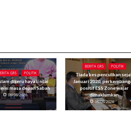
BERITA GRS
POLITIK
ERITA GRS
POLITIK
Tiada kes penculikan seja
Islam diseru hayati nilai
Januari 2020, perkembang
 demi masa depan Sabah
positif ESS Zone wajar
dimaklumkan
06/08/2026
06/08/2026