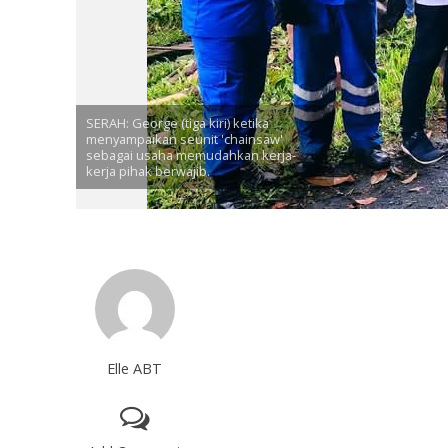
SERAH: George (tiga kiri) ketika
menyampaikan seunit 'chainsaw'
sebagai usaha memudahkan kerja-
kerja pihak berwajib.
Elle ABT