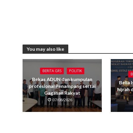
You may also like
BERITA GRS
POLITIK
B
Bekas ADUN dan kumpulan
Belia 
profesional Penampang sertai
hijrah
Gagasan Rakyat
07/08/2026