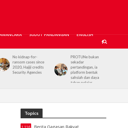
AWANCARA
SUDUT PANDANGAN
ENGLISH
No kidnap-for-
PROTUNe bukan
ransom cases since
sekadar
2020, Hajiji credits
pertandingan, ia
Security Agencies
platform bentuk
sahsiah dan daya
tahan pelajar
Topics
Berita Gagasan Rakyat
1,116