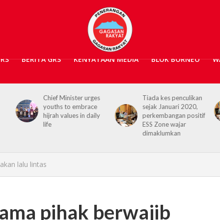
GRS
BERITA GRS
KENYATAAN MEDIA
BLOK BORNEO
W
Chief Minister urges
Tiada kes penculikan
youths to embrace
sejak Januari 2020,
hijrah values in daily
perkembangan positif
life
ESS Zone wajar
dimaklumkan
kan lalu lintas
sama pihak berwajib