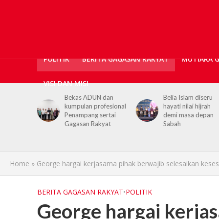
POLITIK
BERITA GAGASAN RAKYAT
MUTIARA 
VISI DAN MISI
ticians,
Bekas ADUN dan
Belia Islam diseru
ls
kumpulan profesional
hayati nilai hijrah
upport for
Penampang sertai
demi masa depan
h PGRS
Gagasan Rakyat
Sabah
Home
»
George hargai kerjasama pihak berwajib selesaikan kesesa
BERITA GAGASAN RAKYAT
•
POLITIK
George hargai kerja