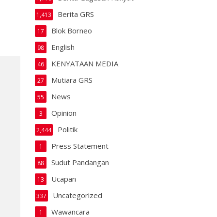
Berita GRS
1,413
Blok Borneo
17
English
98
KENYATAAN MEDIA
46
Mutiara GRS
27
News
55
Opinion
3
Politik
2,444
Press Statement
1
Sudut Pandangan
88
Ucapan
13
Uncategorized
337
Wawancara
1