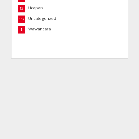
Ucapan
13
Uncategorized
337
Wawancara
1