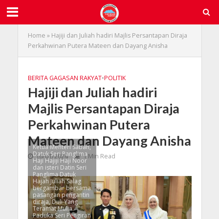
Home
»
Hajiji dan Juliah hadiri Majlis Persantapan Diraja
Perkahwinan Putera Mateen dan Dayang Anisha
BERITA GAGASAN RAKYAT
•
POLITIK
Hajiji dan Juliah hadiri
Majlis Persantapan Diraja
Perkahwinan Putera
Mateen dan Dayang Anisha
Ketua Menteri Sabah,
Datuk Seri Panglima
16/01/2024
1 Min Read
Haji Hajiji Haji Noor
dan isteri Datin Seri
Panglima Datuk
Hajah Juliah Salag
bergambar bersama
pasangan pengantin
diraja, Duli Yang
Teramat Mulia
Paduka Seri Pengiran