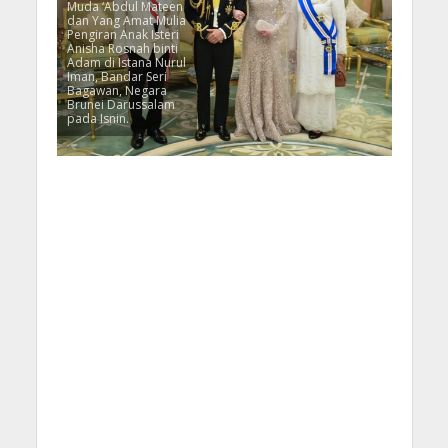
Muda ‘Abdul Mateen
dan Yang Amat Mulia
Pengiran Anak Isteri
Anisha Rosnah binti
Adam di Istana Nurul
Iman, Bandar Seri
Bagawan, Negara
Brunei Darussalam
pada Isnin.