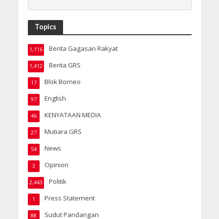
Topics
Berita Gagasan Rakyat
1,116
Berita GRS
1,412
Blok Borneo
17
English
97
KENYATAAN MEDIA
46
Mutiara GRS
27
News
54
Opinion
3
Politik
2,443
Press Statement
1
Sudut Pandangan
88