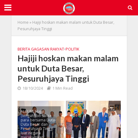
Home
»
Hajiji hoskan makan malam untuk Duta Besar,
Pesuruhjaya Tinggi
BERITA GAGASAN RAKYAT
•
POLITIK
Hajiji hoskan makan malam
untuk Duta Besar,
Pesuruhjaya Tinggi
18/10/2024
1 Min Read
ALBUM: Hajiji
(tengah) bersama
para bersama Duta-
Duta Besar dan
Pesuruhjaya Tinggi
luar negara
merakamkan