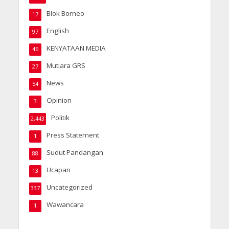
Blok Borneo
17
English
97
KENYATAAN MEDIA
46
Mutiara GRS
27
News
54
Opinion
3
Politik
2,443
Press Statement
1
Sudut Pandangan
88
Ucapan
13
Uncategorized
337
Wawancara
1