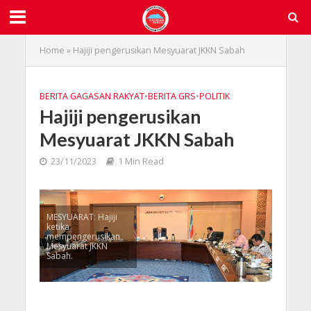
Home
»
Hajiji pengerusikan Mesyuarat JKKN Sabah
BERITA GAGASAN RAKYAT
•
BERITA GRS
•
POLITIK
Hajiji pengerusikan
Mesyuarat JKKN Sabah
23/11/2023
1 Min Read
MESYUARAT: Hajiji
ketika
mempengerusikan
Mesyuarat JKKN
Sabah.