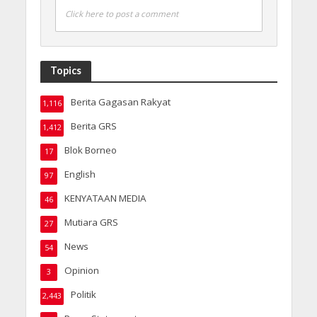
Click here to post a comment
Topics
Berita Gagasan Rakyat
1,116
Berita GRS
1,412
Blok Borneo
17
English
97
KENYATAAN MEDIA
46
Mutiara GRS
27
News
54
Opinion
3
Politik
2,443