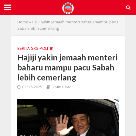
Home
»
Hajiji yakin jemaah menteri baharu mampu pacu
Sabah lebih cemerlang
BERITA GRS
•
POLITIK
Hajiji yakin jemaah menteri
baharu mampu pacu Sabah
lebih cemerlang
03/12/2025
3 Min Read