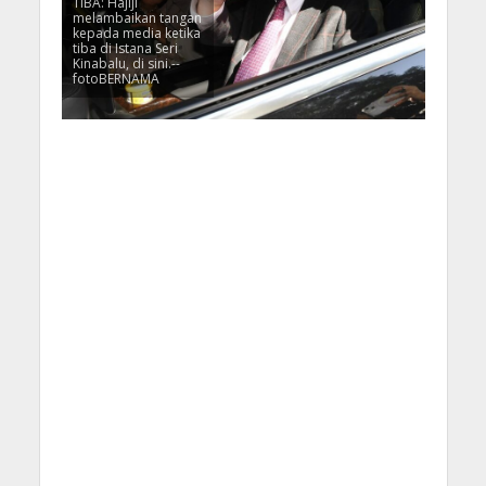
TIBA: Hajiji
melambaikan tangan
kepada media ketika
tiba di Istana Seri
Kinabalu, di sini.--
fotoBERNAMA