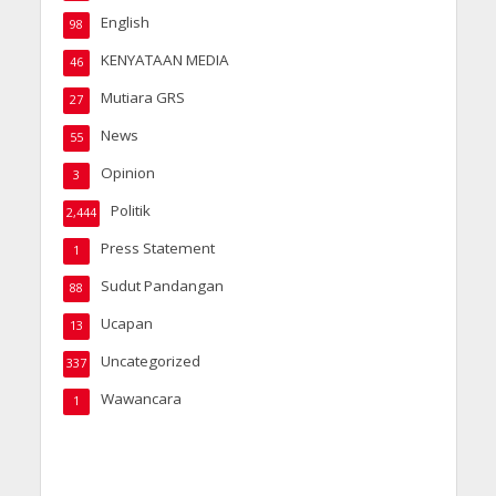
English
98
KENYATAAN MEDIA
46
Mutiara GRS
27
News
55
Opinion
3
Politik
2,444
Press Statement
1
Sudut Pandangan
88
Ucapan
13
Uncategorized
337
Wawancara
1