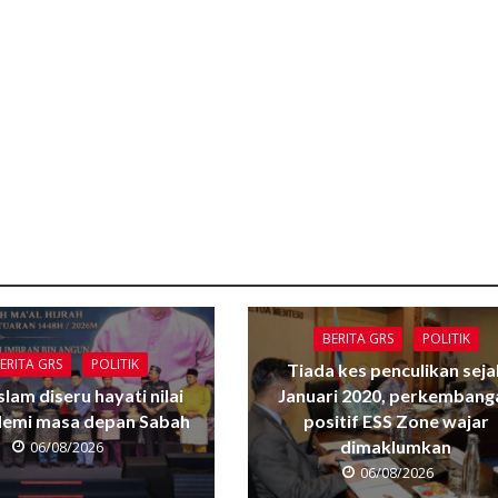
BERITA GRS
POLITIK
ERITA GRS
POLITIK
Tiada kes penculikan seja
Islam diseru hayati nilai
Januari 2020, perkembang
 demi masa depan Sabah
positif ESS Zone wajar
dimaklumkan
06/08/2026
06/08/2026