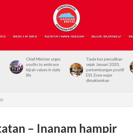
GRS
BERITA GRS
KENYATAAN MEDIA
BLOK BORNEO
W
Chief Minister urges
Tiada kes penculikan
youths to embrace
sejak Januari 2020,
hijrah values in daily
perkembangan positif
life
ESS Zone wajar
dimaklumkan
ap
tatan – Inanam hampir