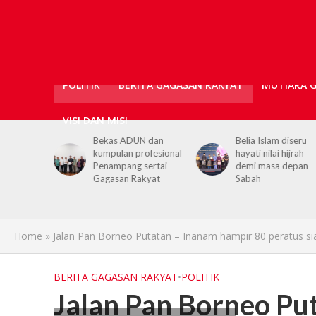
POLITIK
BERITA GAGASAN RAKYAT
MUTIARA 
VISI DAN MISI
ticians,
Bekas ADUN dan
Belia Islam diseru
ls
kumpulan profesional
hayati nilai hijrah
upport for
Penampang sertai
demi masa depan
h PGRS
Gagasan Rakyat
Sabah
Home
»
Jalan Pan Borneo Putatan – Inanam hampir 80 peratus si
BERITA GAGASAN RAKYAT
•
POLITIK
Jalan Pan Borneo Pu