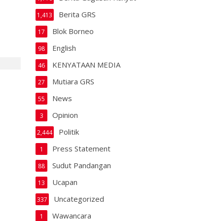
Berita GRS
1,413
Blok Borneo
17
English
98
KENYATAAN MEDIA
46
Mutiara GRS
27
News
55
Opinion
3
Politik
2,444
Press Statement
1
Sudut Pandangan
88
Ucapan
13
Uncategorized
337
Wawancara
1