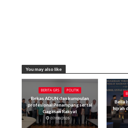
You may also like
BERITA GRS
POLITIK
B
Bekas ADUN dan kumpulan
Belia 
profesional Penampang sertai
hijrah
Gagasan Rakyat
07/08/2026