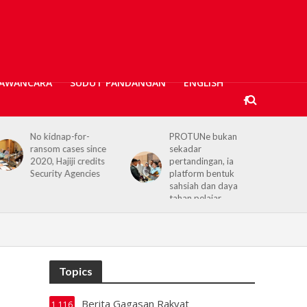
AWANCARA
SUDUT PANDANGAN
ENGLISH
No kidnap-for-
PROTUNe bukan
ransom cases since
sekadar
2020, Hajiji credits
pertandingan, ia
Security Agencies
platform bentuk
sahsiah dan daya
tahan pelajar
Topics
Berita Gagasan Rakyat
1,116