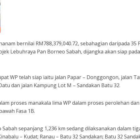
 Inanam bernilai RM788,379,040.72, sebahagian daripada 35 
rojek Lebuhraya Pan Borneo Sabah, dijangka akan siap pad
pat WP telah siap iaitu jalan Papar – Donggongon, jalan T
Datu dan jalan Kampung Lot M – Sandakan Batu 32.
alam proses manakala lima WP dalam proses perolehan dan
 bawah Fasa 1B.
 Sabah sepanjang 1,236 km sedang dilaksanakan dalam tig
 Kinabalu – Kudat; Ranau – Batu 32 Sandakan; Batu 32 Sanda