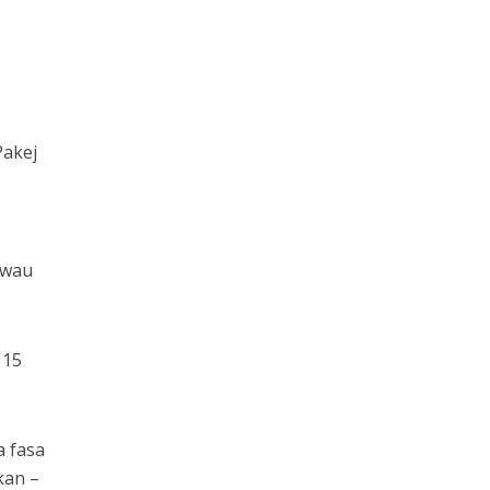
Pakej
a
awau
 15
a fasa
kan –