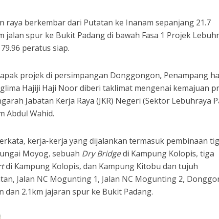
 raya berkembar dari Putatan ke Inanam sepanjang 21.7
m jalan spur ke Bukit Padang di bawah Fasa 1 Projek Lebuh
79.96 peratus siap.
apak projek di persimpangan Donggongon, Penampang hari
glima Hajiji Haji Noor diberi taklimat mengenai kemajuan p
garah Jabatan Kerja Raya (JKR) Negeri (Sektor Lebuhraya 
m Abdul Wahid.
berkata, kerja-kerja yang dijalankan termasuk pembinaan ti
Sungai Moyog, sebuah
Dry Bridge
di Kampung Kolopis, tiga
rt
di Kampung Kolopis, dan Kampung Kitobu dan tujuh
tan, Jalan NC Mogunting 1, Jalan NC Mogunting 2, Donggo
dan 2.1km jajaran spur ke Bukit Padang.