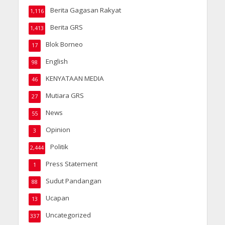
Berita Gagasan Rakyat
1,116
Berita GRS
1,413
Blok Borneo
17
English
98
KENYATAAN MEDIA
46
Mutiara GRS
27
News
55
Opinion
3
Politik
2,444
Press Statement
1
Sudut Pandangan
88
Ucapan
13
Uncategorized
337