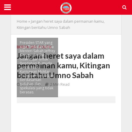
Home
»
Jangan heret saya dalam permainan kamu,
Kitingan beritahu Umno Sabah
Presiden STAR yang
juga Timbalan Ketua
BERITA GRS
•
POLITIK
Menteri Sabah Jeffrey
Jangan heret saya dalam
Kitingan berkata
tidak wajar untuk
permainan kamu, Kitingan
Bendahari Pemuda
Umno Naim
Kurniawan Moktar
beritahu Umno Sabah
membuat kenyataan
berdasarkan
tuduhan dan
07/12/2024
2 Min Read
spekulasi yang tidak
berasas.