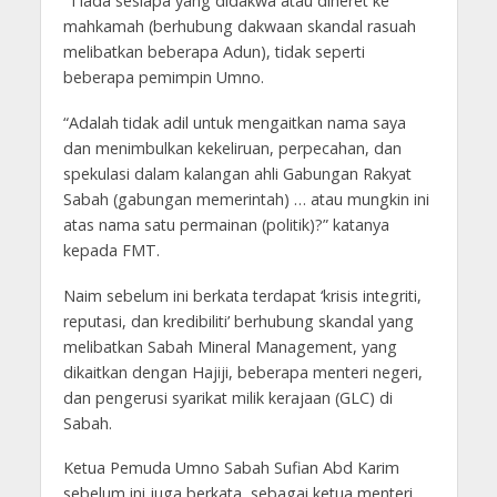
“Tiada sesiapa yang didakwa atau diheret ke
mahkamah (berhubung dakwaan skandal rasuah
melibatkan beberapa Adun), tidak seperti
beberapa pemimpin Umno.
“Adalah tidak adil untuk mengaitkan nama saya
dan menimbulkan kekeliruan, perpecahan, dan
spekulasi dalam kalangan ahli Gabungan Rakyat
Sabah (gabungan memerintah) … atau mungkin ini
atas nama satu permainan (politik)?” katanya
kepada FMT.
Naim sebelum ini berkata terdapat ‘krisis integriti,
reputasi, dan kredibiliti’ berhubung skandal yang
melibatkan Sabah Mineral Management, yang
dikaitkan dengan Hajiji, beberapa menteri negeri,
dan pengerusi syarikat milik kerajaan (GLC) di
Sabah.
Ketua Pemuda Umno Sabah Sufian Abd Karim
sebelum ini juga berkata, sebagai ketua menteri