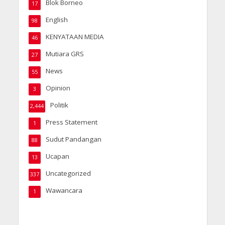
Blok Borneo
17
English
98
KENYATAAN MEDIA
46
Mutiara GRS
27
News
55
Opinion
3
Politik
2,444
Press Statement
1
Sudut Pandangan
88
Ucapan
13
Uncategorized
337
Wawancara
1