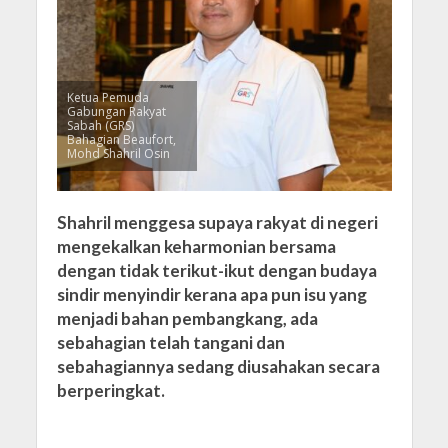
Ketua Pemuda
Gabungan Rakyat
Sabah (GRS)
Bahagian Beaufort,
Mohd Shahril Osin
Shahril menggesa supaya rakyat di negeri
mengekalkan keharmonian bersama
dengan tidak terikut-ikut dengan budaya
sindir menyindir kerana apa pun isu yang
menjadi bahan pembangkang, ada
sebahagian telah tangani dan
sebahagiannya sedang diusahakan secara
berperingkat.