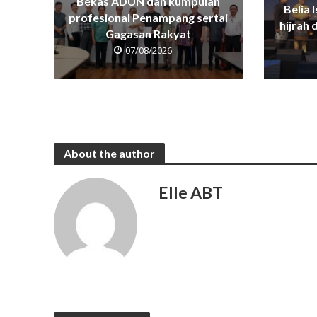
Bekas ADUN dan kumpulan
Belia 
profesional Penampang sertai
hijrah
Gagasan Rakyat
07/08/2026
About the author
Elle ABT