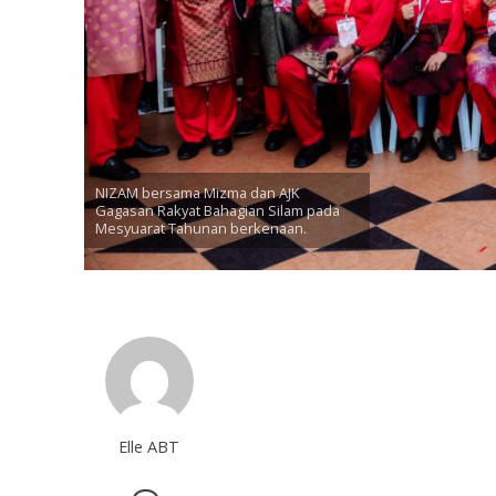
NIZAM bersama Mizma dan AJK
Gagasan Rakyat Bahagian Silam pada
Mesyuarat Tahunan berkenaan.
Elle ABT