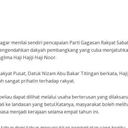
agar menilai sendiri pencapaian Parti Gagasan Rakyat Saba
 mengendahkan dakyah pembangkang yang cuba menjatuhk
glima Haji Hajiji Haji Noor.
yat Pusat, Datuk Nizam Abu Bakar Titingan berkata, Hajij
h sangat prihatin terhadap rakyat.
beliau dapat dilihat melalui usaha berterusan yang dilaksa
i ke landasan yang betul.Katanya, masyarakat boleh melih
asa menjadi kerajaan selama empat tahun ini.
ta tahun demi tahun menunjukkan peningkatan yang begitu