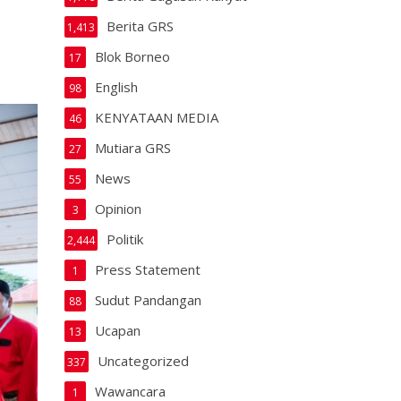
Berita GRS
1,413
Blok Borneo
17
English
98
KENYATAAN MEDIA
46
Mutiara GRS
27
News
55
Opinion
3
Politik
2,444
Press Statement
1
Sudut Pandangan
88
Ucapan
13
Uncategorized
337
Wawancara
1