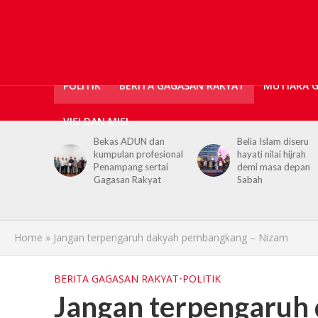
POLITIK
BERITA GAGASAN RAKYAT
MUTIARA 
VISI DAN MISI
N dan
Belia Islam diseru
Chief Minister urge
ofesional
hayati nilai hijrah
youths to embrace
sertai
demi masa depan
hijrah values in dail
kyat
Sabah
life
Home
»
Jangan terpengaruh dakyah pembangkang – Nizam
BERITA GAGASAN RAKYAT
•
POLITIK
Jangan terpengaruh