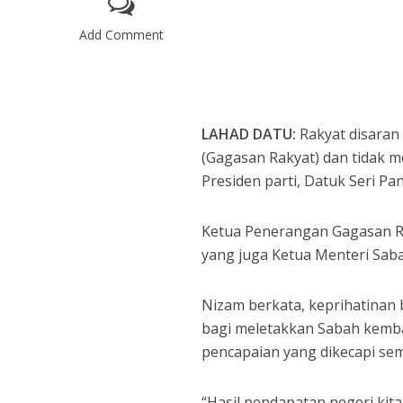
Add Comment
LAHAD DATU:
Rakyat disaran 
(Gagasan Rakyat) dan tidak
Presiden parti, Datuk Seri Pan
Ketua Penerangan Gagasan Rak
yang juga Ketua Menteri Saba
Nizam berkata, keprihatinan 
bagi meletakkan Sabah kembal
pencapaian yang dikecapi sem
“Hasil pendapatan negeri ki