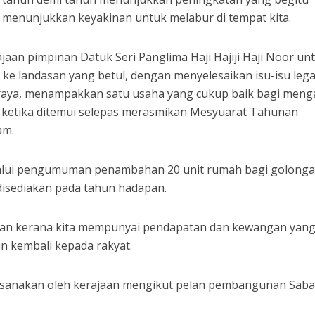
enunjukkan keyakinan untuk melabur di tempat kita.
jaan pimpinan Datuk Seri Panglima Haji Hajiji Haji Noor un
 ke landasan yang betul, dengan menyelesaikan isu-isu lega
lan raya, menampakkan satu usaha yang cukup baik bagi meng
ya ketika ditemui selepas merasmikan Mesyuarat Tahunan
am.
elalui pengumuman penambahan 20 unit rumah bagi golong
disediakan pada tahun hadapan.
asikan kerana kita mempunyai pendapatan dan kewangan yan
n kembali kepada rakyat.
aksanakan oleh kerajaan mengikut pelan pembangunan Sab