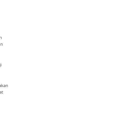
h
an
i
nakan
at