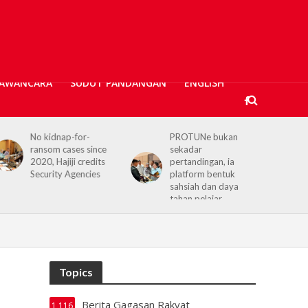
AWANCARA
SUDUT PANDANGAN
ENGLISH
PROTUNe bukan
Hajiji receives UK High
sekadar
Commissioner,
pertandingan, ia
reaffirms enduring
platform bentuk
Sabah–UK ties
sahsiah dan daya
tahan pelajar
Topics
Berita Gagasan Rakyat
1,116