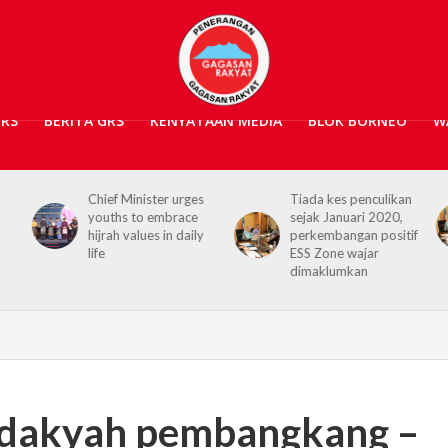
GRS
BERITA GRS
KENYATAAN MEDIA
BLOK BORNEO
W
s
Tiada kes penculikan
No kidnap-for-
sejak Januari 2020,
ransom cases since
y
perkembangan positif
2020, Hajiji credits
ESS Zone wajar
Security Agencies
dimaklumkan
 dakyah pembangkang –