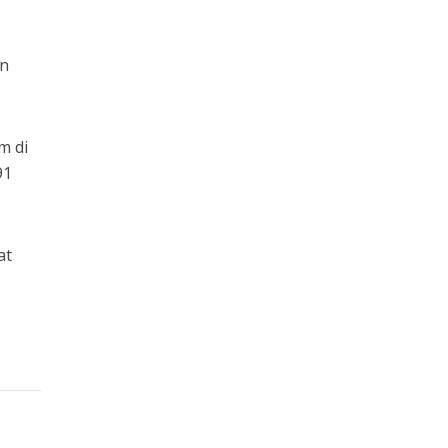
an
m di
91
at