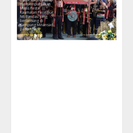
menyempurnakan
Majlis Pesta
Kaamatan Peringkat
N6 Bandau yang
berlansung di
Kampung Minansad
pada Ahad.