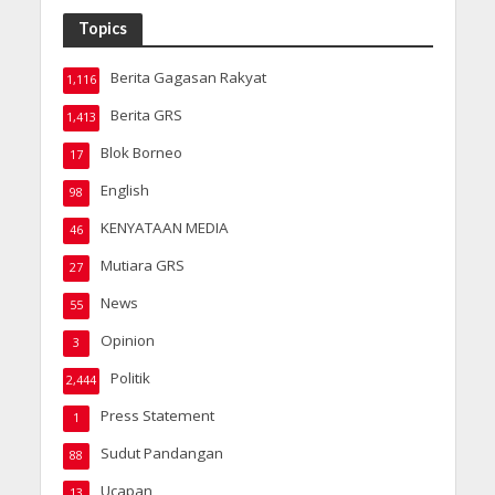
Topics
Berita Gagasan Rakyat
1,116
Berita GRS
1,413
Blok Borneo
17
English
98
KENYATAAN MEDIA
46
Mutiara GRS
27
News
55
Opinion
3
Politik
2,444
Press Statement
1
Sudut Pandangan
88
Ucapan
13