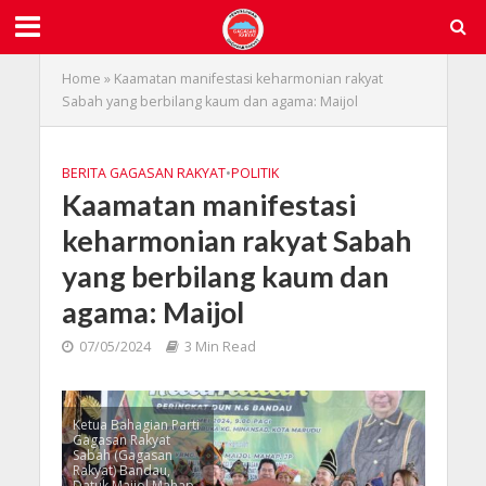
Home
»
Kaamatan manifestasi keharmonian rakyat
Sabah yang berbilang kaum dan agama: Maijol
BERITA GAGASAN RAKYAT
•
POLITIK
Kaamatan manifestasi
keharmonian rakyat Sabah
yang berbilang kaum dan
agama: Maijol
07/05/2024
3 Min Read
Ketua Bahagian Parti
Gagasan Rakyat
Sabah (Gagasan
Rakyat) Bandau,
Datuk Maijol Mahap