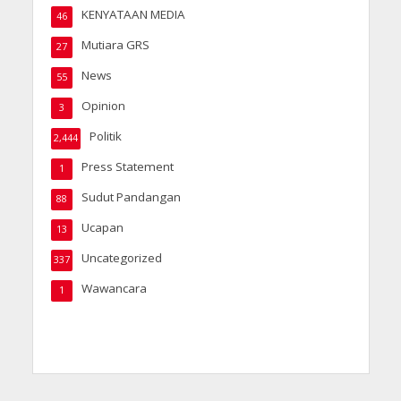
KENYATAAN MEDIA
46
Mutiara GRS
27
News
55
Opinion
3
Politik
2,444
Press Statement
1
Sudut Pandangan
88
Ucapan
13
Uncategorized
337
Wawancara
1