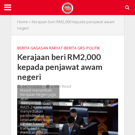
Home
»
Kerajaan beri RM2,000 kepada penjawat awam
negeri
BERITA GAGASAN RAKYAT
•
BERITA GRS
•
POLITIK
Kerajaan beri RM2,000
kepada penjawat awam
negeri
24/11/2023
2 Min Read
Masidi menambah,
Kerajaan Negeri juga
akan
memperuntukkan
RM25.24 juta untuk
menyediakan
perkhidmatan
keselamatan laluan
air dan kawalan
trafik, serta
membangunkan