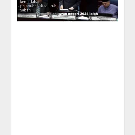
kemudahan
pelabuhan di seluruh
Sabah.