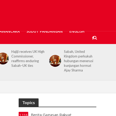
AWANCARA
SUDUT PANDANGAN
ENGLISH
Sabah, United
Kerajaan Negeri
Kingdom perkukuh
prihatin, 362 mangsa
hubungan menerusi
banjir Tawau terima
kunjungan hormat
bantuan kewangan
Ajay Sharma
Topics
Berita Gagasan Rakyat
1,116