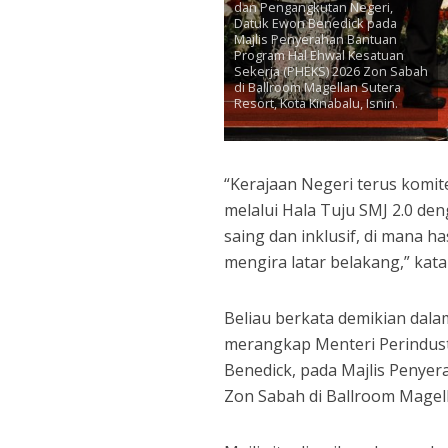
dan Pengangkutan Negeri,
Datuk Ewon Benedick pada
Majlis Penyerahan Bantuan
Program Hal Ehwal Kesatuan
Sekerja (PHEKS) 2026 Zon Sabah
di Ballroom Magellan Sutera
Resort, Kota Kinabalu, Isnin.
“Kerajaan Negeri terus kom
melalui Hala Tuju SMJ 2.0 d
saing dan inklusif, di mana 
mengira latar belakang,” kata
Beliau berkata demikian dala
merangkap Menteri Perindus
Benedick, pada Majlis Penye
Zon Sabah di Ballroom Magellan