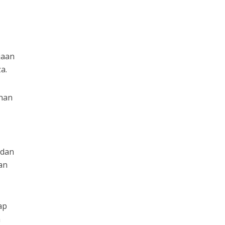
jaan
a.
ahan
 dan
an
ap
n