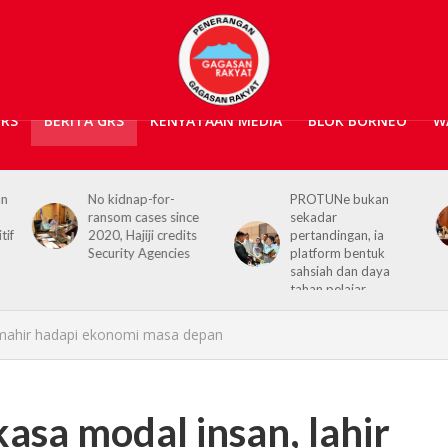
GRS
BERITA GRS
KENYATAAN MEDIA
BLOK BORNEO
W
PROTUNe bukan
Hajiji receives UK High
sekadar
Commissioner,
pertandingan, ia
reaffirms enduring
platform bentuk
Sabah–UK ties
sahsiah dan daya
tahan pelajar
a mahir hadapi ekonomi masa depan
asa modal insan, lahir