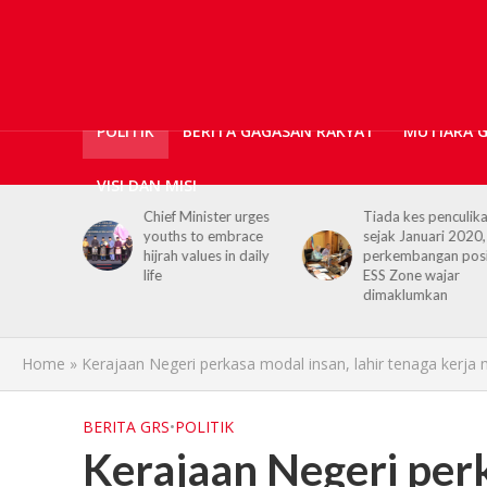
POLITIK
BERITA GAGASAN RAKYAT
MUTIARA 
VISI DAN MISI
er urges
Tiada kes penculikan
No kidnap-for-
embrace
sejak Januari 2020,
ransom cases since
 in daily
perkembangan positif
2020, Hajiji credits
ESS Zone wajar
Security Agencies
dimaklumkan
Home
»
Kerajaan Negeri perkasa modal insan, lahir tenaga kerj
BERITA GRS
•
POLITIK
Kerajaan Negeri perk