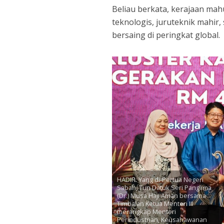
Beliau berkata, kerajaan mah
teknologis, juruteknik mahir,
bersaing di peringkat global.
HADIR: Yang di-Pertua Negeri
Sabah, Tun Datuk Seri Panglima
(Dr.) Musa Haji Aman bersama
Timbalan Ketua Menteri III
merangkap Menteri
Perindustrian, Keusahawanan