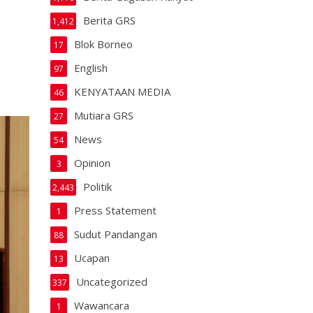
Berita GRS
1,412
Blok Borneo
17
English
97
KENYATAAN MEDIA
46
Mutiara GRS
27
News
54
Opinion
3
Politik
2,443
Press Statement
1
Sudut Pandangan
88
Ucapan
13
Uncategorized
337
Wawancara
1