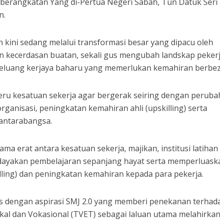
keberangkatan Yang di-Pertua Negeri Sabah, Tun Datuk Seri
n.
an kini sedang melalui transformasi besar yang dipacu oleh
dan kecerdasan buatan, sekali gus mengubah landskap peker
eluang kerjaya baharu yang memerlukan kemahiran berbez
eru kesatuan sekerja agar bergerak seiring dengan perub
rganisasi, peningkatan kemahiran ahli (upskilling) serta
antarabangsa.
ma erat antara kesatuan sekerja, majikan, institusi latihan
dayakan pembelajaran sepanjang hayat serta memperluask
illing) dan peningkatan kemahiran kepada para pekerja.
as dengan aspirasi SMJ 2.0 yang memberi penekanan terhad
kal dan Vokasional (TVET) sebagai laluan utama melahirka