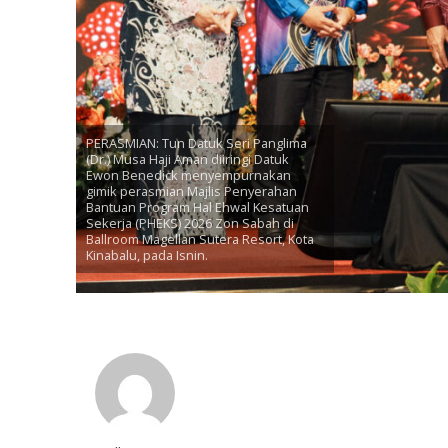
PERASMIAN: Tun Datuk Seri Panglima
(Dr.) Musa Haji Aman diiringi Datuk
Ewon Benedick menyempurnakan
gimik perasmian Majlis Penyerahan
Bantuan Program Hal Ehwal Kesatuan
Sekerja (PHEKS) 2026 Zon Sabah di
Ballroom Magellan Sutera Resort, Kota
Kinabalu, pada Isnin.