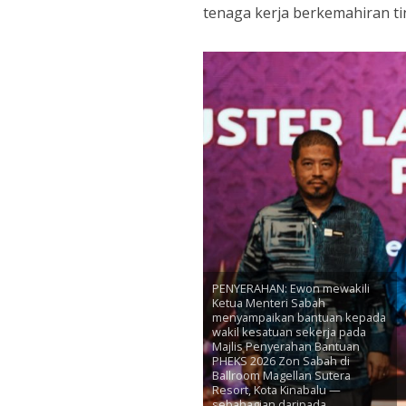
tenaga kerja berkemahiran ti
PENYERAHAN: Ewon mewakili
Ketua Menteri Sabah
menyampaikan bantuan kepada
wakil kesatuan sekerja pada
Majlis Penyerahan Bantuan
PHEKS 2026 Zon Sabah di
Ballroom Magellan Sutera
Resort, Kota Kinabalu —
sebahagian daripada