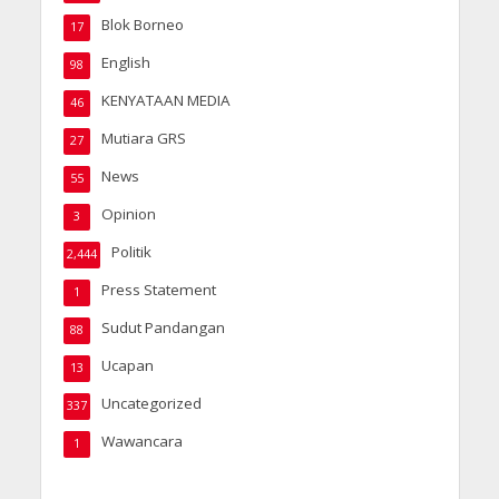
Blok Borneo
17
English
98
KENYATAAN MEDIA
46
Mutiara GRS
27
News
55
Opinion
3
Politik
2,444
Press Statement
1
Sudut Pandangan
88
Ucapan
13
Uncategorized
337
Wawancara
1