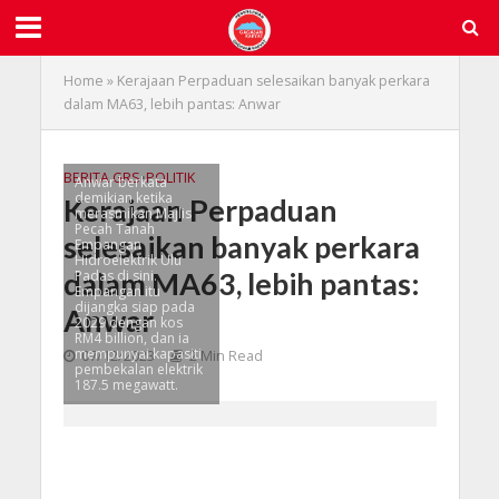
Home
»
Kerajaan Perpaduan selesaikan banyak perkara
dalam MA63, lebih pantas: Anwar
BERITA GRS
•
POLITIK
Anwar berkata
demikian ketika
Kerajaan Perpaduan
merasmikan Majlis
Pecah Tanah
selesaikan banyak perkara
Empangan
Hidroelektrik Ulu
dalam MA63, lebih pantas:
Padas di sini.
Empangan itu
dijangka siap pada
Anwar
2029 dengan kos
RM4 billion, dan ia
mempunyai kapasiti
07/12/2023
2 Min Read
pembekalan elektrik
187.5 megawatt.