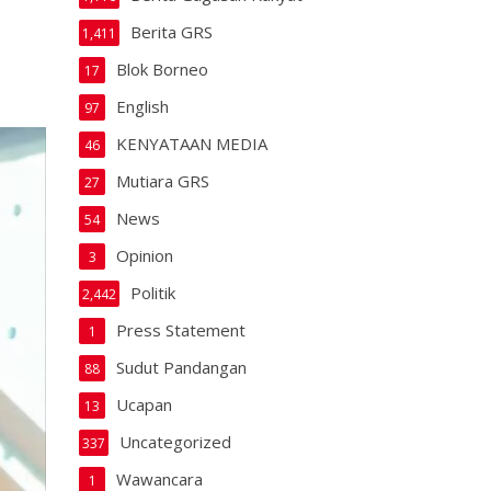
Berita GRS
1,411
Blok Borneo
17
English
97
KENYATAAN MEDIA
46
Mutiara GRS
27
News
54
Opinion
3
Politik
2,442
Press Statement
1
Sudut Pandangan
88
Ucapan
13
Uncategorized
337
Wawancara
1