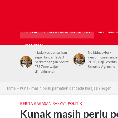
POLITIK
BERITA GAGASAN RAKYAT
MUTIARA 
VISI DAN MISI
enculikan
No kidnap-for-
PROTUNe bukan
ri 2020,
ransom cases since
sekadar
n positif
2020, Hajiji credits
pertandingan, ia
jar
Security Agencies
platform bentuk
an
sahsiah dan daya
tahan pelajar
Home
»
Kunak masih perlu perhatian daripada kerajaan negeri
BERITA GAGASAN RAKYAT
•
POLITIK
Kunak masih perlu p