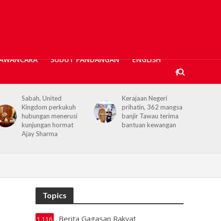
AWANCARA
SUDUT PANDANGAN
ENGLISH
Kerajaan Negeri
Kerajaan Negeri akan
prihatin, 362 mangsa
terus memperkukuh
banjir Tawau terima
kerjasama dengan
bantuan kewangan
KPM
Topics
Berita Gagasan Rakyat
1,116