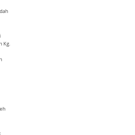
udah
i
n Kg.
h
leh
k