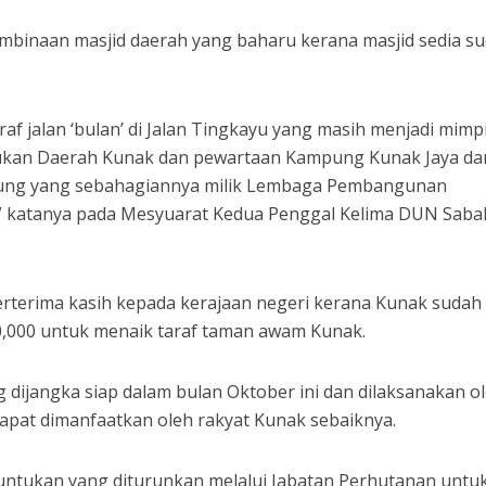
binaan masjid daerah yang baharu kerana masjid sedia s
.
af jalan ‘bulan’ di Jalan Tingkayu yang masih menjadi mimp
ukan Daerah Kunak dan pewartaan Kampung Kunak Jaya da
ung yang sebahagiannya milik Lembaga Pembangunan
” katanya pada Mesyuarat Kedua Penggal Kelima DUN Saba
berterima kasih kepada kerajaan negeri kerana Kunak sudah
000 untuk menaik taraf taman awam Kunak.
dijangka siap dalam bulan Oktober ini dan dilaksanakan o
apat dimanfaatkan oleh rakyat Kunak sebaiknya.
untukan yang diturunkan melalui Jabatan Perhutanan untu