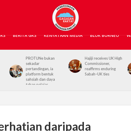
GRS
BERITA GRS
KENYATAAN MEDIA
BLOK BORNEO
W
Hajiji receives UK High
Sabah, United
Commissioner,
Kingdom perkukuh
reaffirms enduring
hubungan menerusi
Sabah–UK ties
kunjungan hormat
Ajay Sharma
erhatian daripada