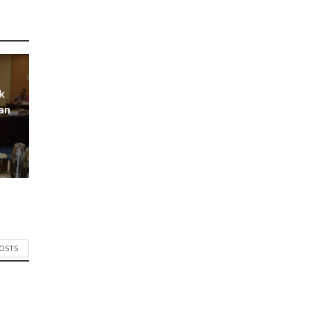
k
an
POSTS