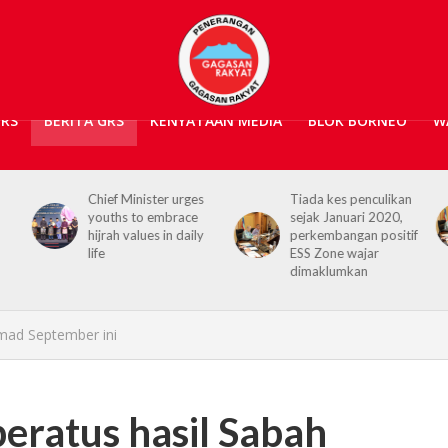
GRS
BERITA GRS
KENYATAAN MEDIA
BLOK BORNEO
W
urges
Tiada kes penculikan
No kidnap-for-
ace
sejak Januari 2020,
ransom cases since
daily
perkembangan positif
2020, Hajiji credits
ESS Zone wajar
Security Agencies
dimaklumkan
mad September ini
eratus hasil Sabah