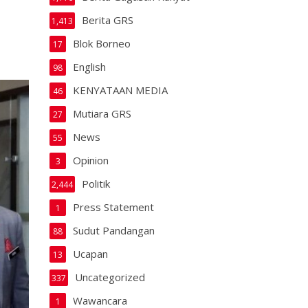
Berita GRS
1,413
Blok Borneo
17
English
98
KENYATAAN MEDIA
46
Mutiara GRS
27
News
55
Opinion
3
Politik
2,444
Press Statement
1
Sudut Pandangan
88
Ucapan
13
Uncategorized
337
Wawancara
1