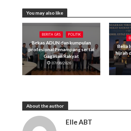
You may also like
BERITA GRS
POLITIK
B
Bekas ADUN dan kumpulan
Belia 
profesional Penampang sertai
hijrah
Gagasan Rakyat
07/08/2026
About the author
Elle ABT