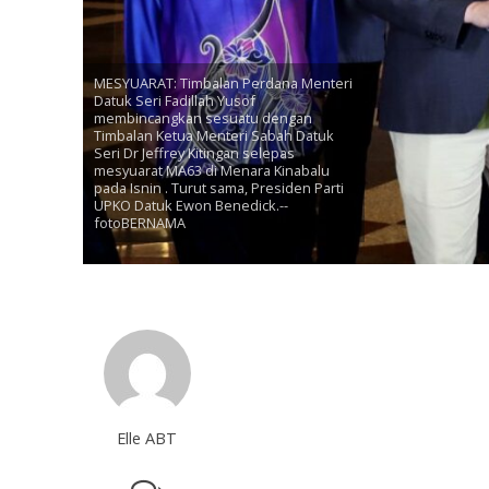
MESYUARAT: Timbalan Perdana Menteri
Datuk Seri Fadillah Yusof
membincangkan sesuatu dengan
Timbalan Ketua Menteri Sabah Datuk
Seri Dr Jeffrey Kitingan selepas
mesyuarat MA63 di Menara Kinabalu
pada Isnin . Turut sama, Presiden Parti
UPKO Datuk Ewon Benedick.--
fotoBERNAMA
Elle ABT