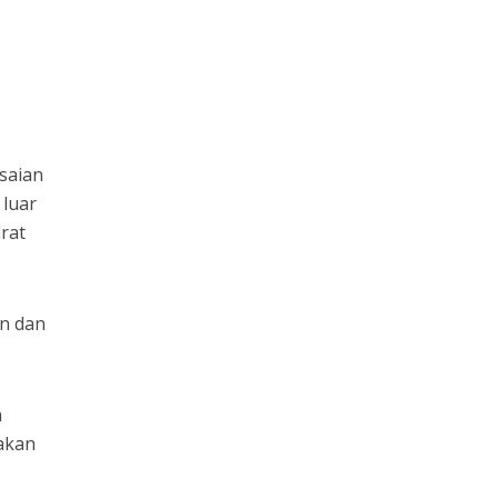
saian
 luar
rat
an dan
n
akan