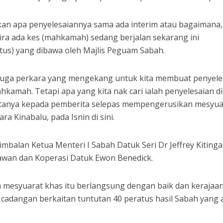
uskan apa penyelesaiannya sama ada interim atau bagaimana,
ira ada kes (mahkamah) sedang berjalan sekarang ini
tus) yang dibawa oleh Majlis Peguam Sabah.
 juga perkara yang mengekang untuk kita membuat penyele
kamah. Tetapi apa yang kita nak cari ialah penyelesaian di
tanya kepada pemberita selepas mempengerusikan mesyua
a Kinabalu, pada Isnin di sini.
Timbalan Ketua Menteri I Sabah Datuk Seri Dr Jeffrey Kiting
an dan Koperasi Datuk Ewon Benedick.
ta mesyuarat khas itu berlangsung dengan baik dan kerajaa
adangan berkaitan tuntutan 40 peratus hasil Sabah yang 