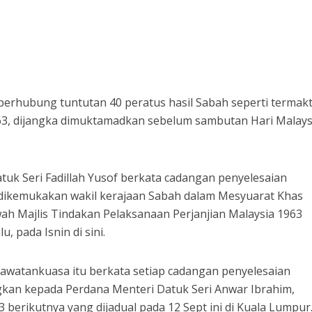
rhubung tuntutan 40 peratus hasil Sabah seperti termak
963, dijangka dimuktamadkan sebelum sambutan Hari Malays
uk Seri Fadillah Yusof berkata cadangan penyelesaian
h dikemukakan wakil kerajaan Sabah dalam Mesyuarat Khas
ah Majlis Tindakan Pelaksanaan Perjanjian Malaysia 1963
 pada Isnin di sini.
 jawatankuasa itu berkata setiap cadangan penyelesaian
kan kepada Perdana Menteri Datuk Seri Anwar Ibrahim,
erikutnya yang dijadual pada 12 Sept ini di Kuala Lumpur