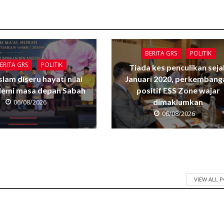
BERITA GRS
POLITIK
ERITA GRS
POLITIK
Tiada kes penculikan seja
Islam diseru hayati nilai
Januari 2020, perkembang
 demi masa depan Sabah
positif ESS Zone wajar
dimaklumkan
06/08/2026
06/08/2026
VIEW ALL 