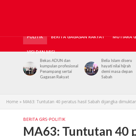
POLITIK
BERITA GAGASAN RAKYAT
MUTIARA 
VISI DAN MISI
ADUN dan
Belia Islam diseru
Chief Minister 
n profesional
hayati nilai hijrah
youths to embr
ng sertai
demi masa depan
hijrah values in 
n Rakyat
Sabah
life
Home
»
MA63: Tuntutan 40 peratus hasil Sabah dijangka dimukta
BERITA GRS
•
POLITIK
MA63: Tuntutan 40 p