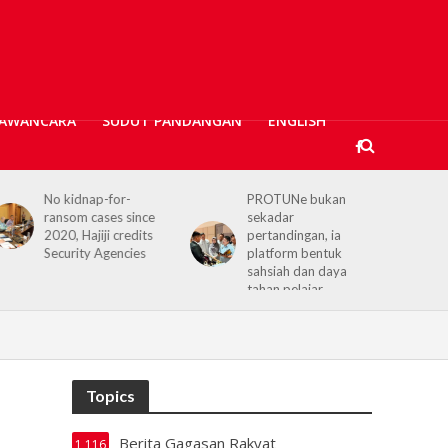
AWANCARA
SUDUT PANDANGAN
ENGLISH
PROTUNe bukan
Hajiji receives UK High
sekadar
Commissioner,
pertandingan, ia
reaffirms enduring
platform bentuk
Sabah–UK ties
sahsiah dan daya
tahan pelajar
Topics
Berita Gagasan Rakyat
1,116