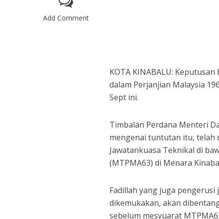
Add Comment
KOTA KINABALU: Keputusan be
dalam Perjanjian Malaysia 1
Sept ini.
Timbalan Perdana Menteri Dat
mengenai tuntutan itu, tela
Jawatankuasa Teknikal di baw
(MTPMA63) di Menara Kinabalu,
Fadillah yang juga pengerusi
dikemukakan, akan dibentang
sebelum mesyuarat MTPMA63 b