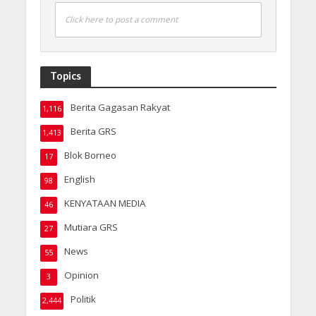
Click here to post a comment
Topics
Berita Gagasan Rakyat
1,116
Berita GRS
1,413
Blok Borneo
17
English
98
KENYATAAN MEDIA
46
Mutiara GRS
27
News
55
Opinion
3
Politik
2,444