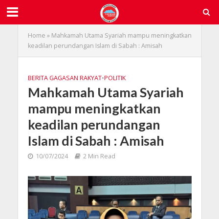
Home
»
Mahkamah Utama Syariah mampu meningkatkan
keadilan perundangan Islam di Sabah : Amisah
BERITA GAGASAN RAKYAT
•
POLITIK
Mahkamah Utama Syariah
mampu meningkatkan
keadilan perundangan
Islam di Sabah : Amisah
10/07/2024
2 Min Read