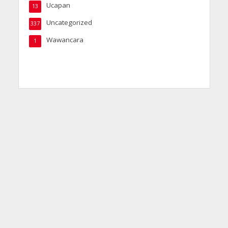
Ucapan
13
Uncategorized
337
Wawancara
1