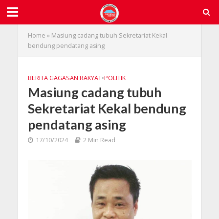
Home
»
Masiung cadang tubuh Sekretariat Kekal
bendung pendatang asing
BERITA GAGASAN RAKYAT
•
POLITIK
Masiung cadang tubuh
Sekretariat Kekal bendung
pendatang asing
17/10/2024
2 Min Read