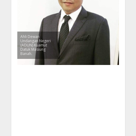
Ahli Dewan
Undangan Negeri
(ADUN) Kuamut
Datuk Masiung
Banah.