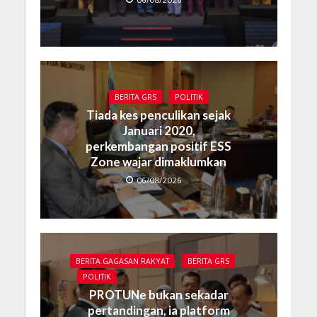
BERITA GRS
POLITIK
Tiada kes penculikan sejak
Januari 2020,
perkembangan positif ESS
Zone wajar dimaklumkan
06/08/2026
BERITA GAGASAN RAKYAT
BERITA GRS
POLITIK
PROTUNe bukan sekadar
pertandingan, ia platform