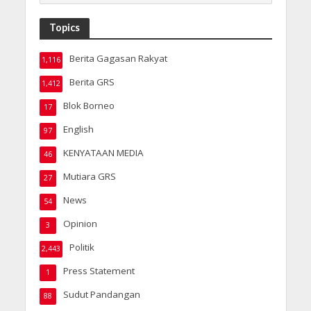
Topics
Berita Gagasan Rakyat
1,116
Berita GRS
1,412
Blok Borneo
17
English
97
KENYATAAN MEDIA
46
Mutiara GRS
27
News
54
Opinion
3
Politik
2,443
Press Statement
1
Sudut Pandangan
88