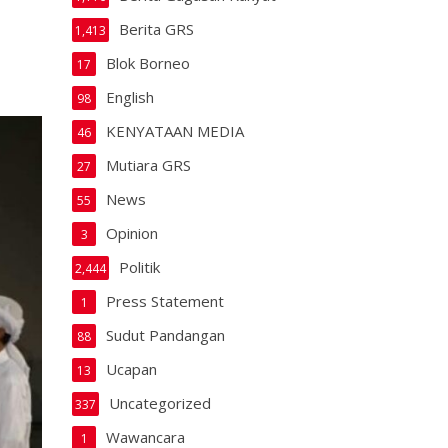
Berita GRS
1,413
Blok Borneo
17
English
98
KENYATAAN MEDIA
46
Mutiara GRS
27
News
55
Opinion
3
Politik
2,444
Press Statement
1
Sudut Pandangan
88
Ucapan
13
Uncategorized
337
Wawancara
1