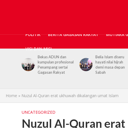
POLITIK
BERITA GAGASAN RAKYAT
MUTIARA 
VISI DAN MISI
N dan
Belia Islam diseru
Chief Minister urge
ofesional
hayati nilai hijrah
youths to embrace
sertai
demi masa depan
hijrah values in dail
kyat
Sabah
life
Home
»
Nuzul Al-Quran erat ukhuwah dikalangan umat Islam
UNCATEGORIZED
Nuzul Al-Quran erat