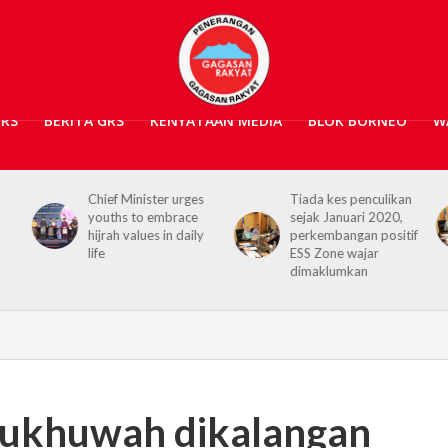
GRS
BERITA GRS
KENYATAAN MEDIA
BLOK BORNEO
W
s
Tiada kes penculikan
No kidnap-for-
sejak Januari 2020,
ransom cases since
y
perkembangan positif
2020, Hajiji credits
ESS Zone wajar
Security Agencies
dimaklumkan
 ukhuwah dikalangan