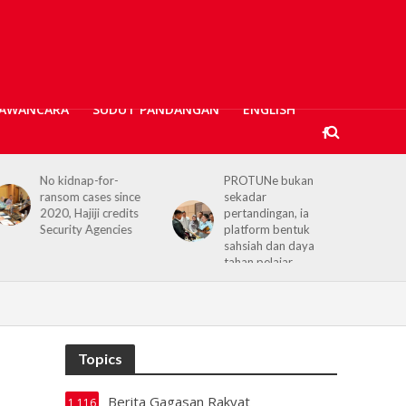
AWANCARA
SUDUT PANDANGAN
ENGLISH
PROTUNe bukan
Hajiji receives UK High
sekadar
Commissioner,
pertandingan, ia
reaffirms enduring
platform bentuk
Sabah–UK ties
sahsiah dan daya
tahan pelajar
Topics
Berita Gagasan Rakyat
1,116