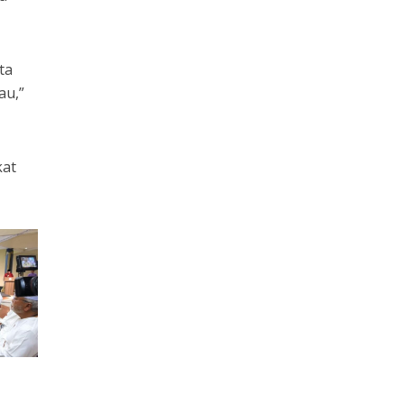
ta
au,”
kat