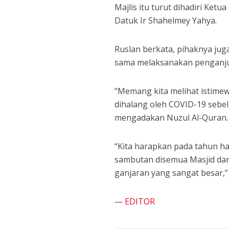
Majlis itu turut dihadiri Ket
Datuk Ir Shahelmey Yahya.
Ruslan berkata, pihaknya jug
sama melaksanakan penganju
“Memang kita melihat istime
dihalang oleh COVID-19 sebelu
mengadakan Nuzul Al-Quran.
“Kita harapkan pada tahun h
sambutan disemua Masjid da
ganjaran yang sangat besar,”
—
EDITOR