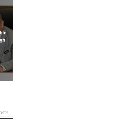
hin
igh
POSTS