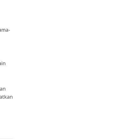
sama-
ain
kan
atkan