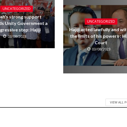
UNCATEGORIZED
ah’s strong support
UNCATEGORIZED
ds Unity Government a
Hajiji acted lawfully and wit
gressive step: Hajiji
the limits of his powers : H
03/08/2023
Court
03/08/2023
VIEW ALL 