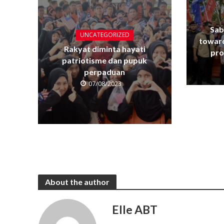
Sab
UNCATEGORIZED
towar
Rakyat diminta hayati
pro
patriotisme dan pupuk
perpaduan
07/08/2023
About the author
Elle ABT