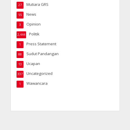
Mutiara GRS
27
News
55
Opinion
3
Politik
2,444
Press Statement
1
Sudut Pandangan
88
Ucapan
13
Uncategorized
337
Wawancara
1