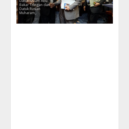
Datuk Nizam Abu
Bakar Titingan dan
Datuk Ruslan
Muharam,.