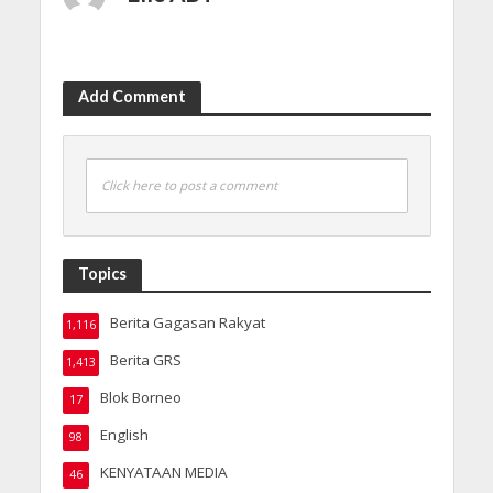
Add Comment
Click here to post a comment
Topics
Berita Gagasan Rakyat
1,116
Berita GRS
1,413
Blok Borneo
17
English
98
KENYATAAN MEDIA
46