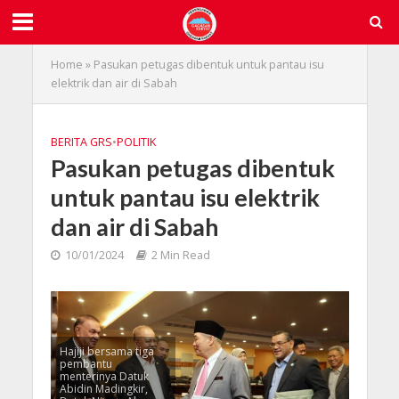
Home
»
Pasukan petugas dibentuk untuk pantau isu
elektrik dan air di Sabah
BERITA GRS
•
POLITIK
Pasukan petugas dibentuk
untuk pantau isu elektrik
dan air di Sabah
10/01/2024
2 Min Read
Hajiji bersama tiga
pembantu
menterinya Datuk
Abidin Madingkir,