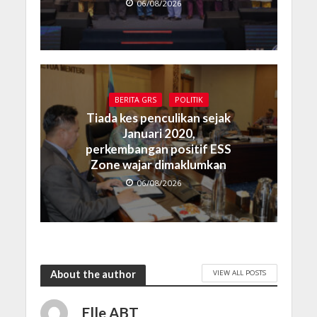
06/08/2026
BERITA GRS
POLITIK
Tiada kes penculikan sejak
Januari 2020,
perkembangan positif ESS
Zone wajar dimaklumkan
06/08/2026
VIEW ALL POSTS
About the author
Elle ABT