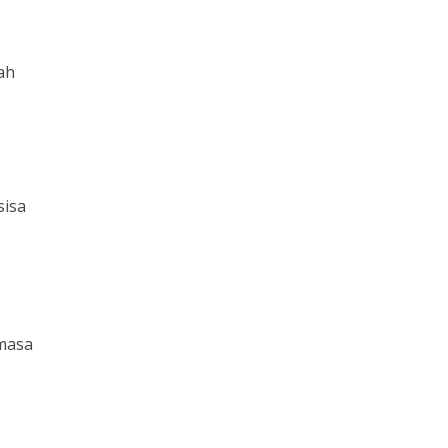
lah
sisa
emasa
i