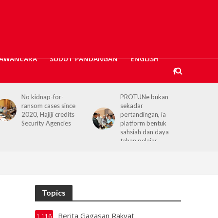
AWANCARA
SUDUT PANDANGAN
ENGLISH
No kidnap-for-
PROTUNe bukan
ransom cases since
sekadar
2020, Hajiji credits
pertandingan, ia
Security Agencies
platform bentuk
sahsiah dan daya
tahan pelajar
Topics
Berita Gagasan Rakyat
1,116