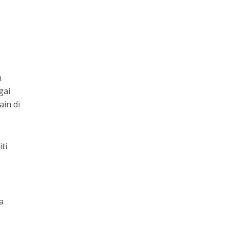
n
gai
in di
ti
a