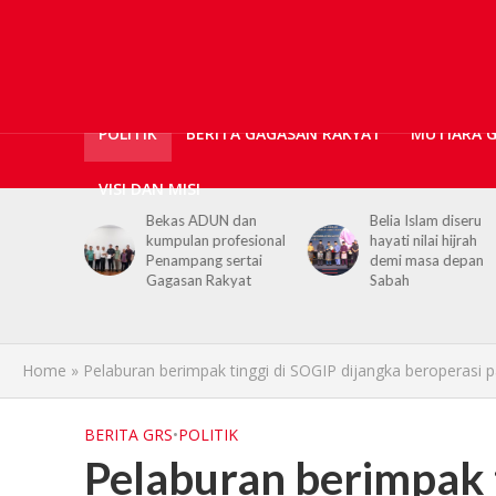
POLITIK
BERITA GAGASAN RAKYAT
MUTIARA 
VISI DAN MISI
ticians,
Bekas ADUN dan
Belia Islam diseru
ls
kumpulan profesional
hayati nilai hijrah
upport for
Penampang sertai
demi masa depan
h PGRS
Gagasan Rakyat
Sabah
Home
»
Pelaburan berimpak tinggi di SOGIP dijangka beroperasi
BERITA GRS
•
POLITIK
Pelaburan berimpak t