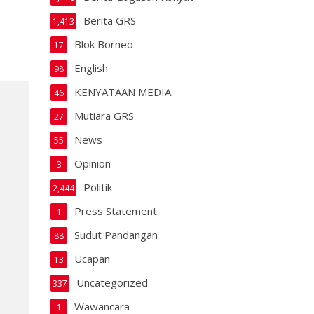
Berita GRS
1,413
Blok Borneo
17
English
98
KENYATAAN MEDIA
46
Mutiara GRS
27
News
55
Opinion
3
Politik
2,444
Press Statement
1
Sudut Pandangan
88
Ucapan
13
Uncategorized
337
Wawancara
1