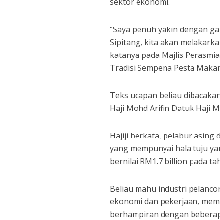
sektor ekonomi.
“Saya penuh yakin dengan gab
Sipitang, kita akan melakark
katanya pada Majlis Perasmi
Tradisi Sempena Pesta Makan
Teks ucapan beliau dibacakan
Haji Mohd Arifin Datuk Haji M
Hajiji berkata, pelabur asin
yang mempunyai hala tuju yan
bernilai RM1.7 billion pada tah
Beliau mahu industri pelanco
ekonomi dan pekerjaan, mem
berhampiran dengan beberapa