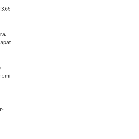
13.66
ra.
dapat
a
onomi
r-