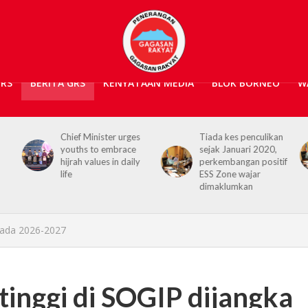
GRS
BERITA GRS
KENYATAAN MEDIA
BLOK BORNEO
W
Chief Minister urges
Tiada kes penculikan
youths to embrace
sejak Januari 2020,
hijrah values in daily
perkembangan positif
life
ESS Zone wajar
dimaklumkan
 pada 2026-2027
inggi di SOGIP dijangka