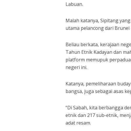
Labuan.
Malah katanya, Sipitang yan
utama pelancong dari Brunei
Beliau berkata, kerajaan neg
Tahun Etnik Kadayan dan mahu
platform memupuk perpaduan k
negeri ini.
Katanya, pemeliharaan buday
bangsa, juga sebagai asas k
“Di Sabah, kita berbangga d
etnik dan 217 sub-etnik, menj
adat resam.