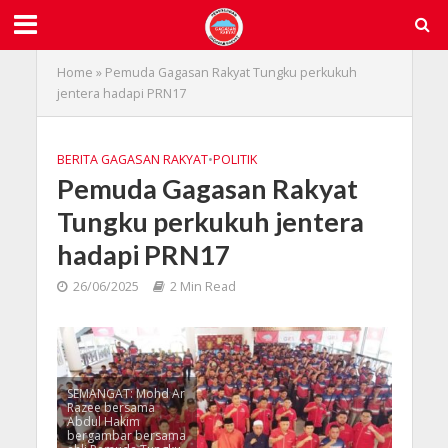
Home
»
Pemuda Gagasan Rakyat Tungku perkukuh
jentera hadapi PRN17
BERITA GAGASAN RAKYAT
•
POLITIK
Pemuda Gagasan Rakyat
Tungku perkukuh jentera
hadapi PRN17
26/06/2025
2 Min Read
SEMANGAT: Mohd Ar
Razee bersama
Abdul Hakim
bergambar bersama