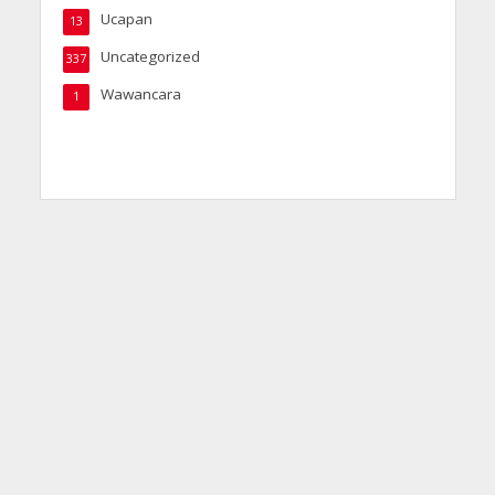
Ucapan
13
Uncategorized
337
Wawancara
1