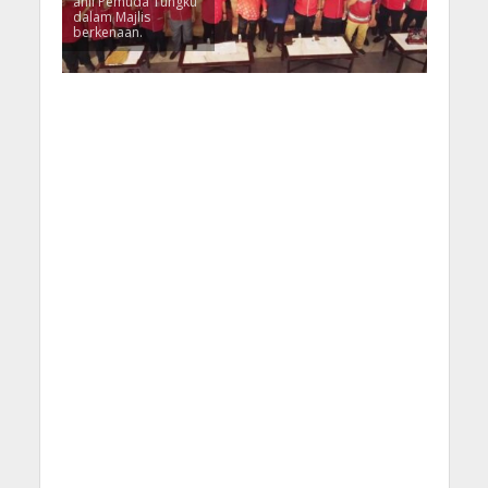
ahli Pemuda Tungku
dalam Majlis
berkenaan.