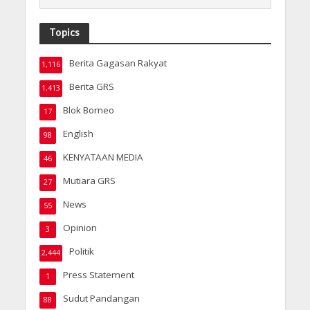
Topics
Berita Gagasan Rakyat
1,116
Berita GRS
1,413
Blok Borneo
17
English
98
KENYATAAN MEDIA
46
Mutiara GRS
27
News
55
Opinion
3
Politik
2,444
Press Statement
1
Sudut Pandangan
88