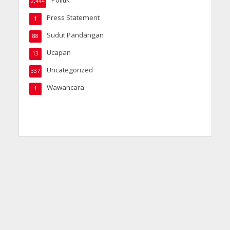
2,444
Press Statement
1
Sudut Pandangan
88
Ucapan
13
Uncategorized
337
Wawancara
1