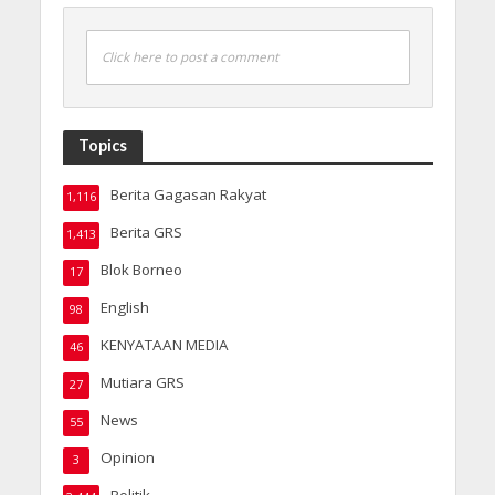
Click here to post a comment
Topics
Berita Gagasan Rakyat
1,116
Berita GRS
1,413
Blok Borneo
17
English
98
KENYATAAN MEDIA
46
Mutiara GRS
27
News
55
Opinion
3
Politik