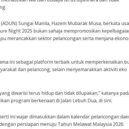
ng.
 (ADUN) Sungai Manila, Hazem Mubarak Musa, berkata us
ture Night 2025 bukan sahaja mempromosikan kepelbagaia
pu merancakkan sektor pelancongan serta menjana ekono
ama ini sebagai platform terbaik untuk memperkenalkan b
arakat dan pelancong, selain menyemarakkan aktiviti eko
ang diwarisi terus hidup dan tidak dilupakan,” katanya pad
kan program berkenaan di Jalan Lebuh Dua, di sini.
rti ini wajar dimasukkan dalam kalendar pelancongan dae
s dengan persiapan menuju Tahun Melawat Malaysia 2026.