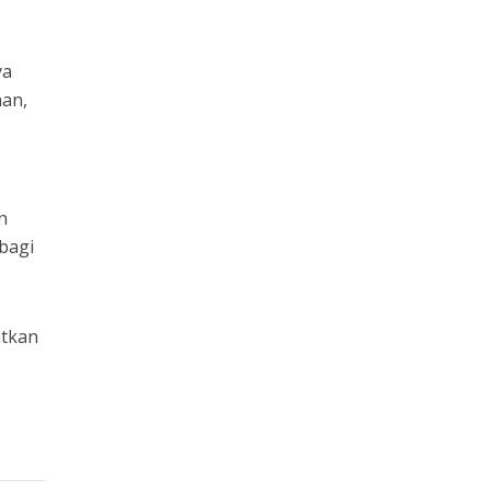
ya
aan,
n
bagi
atkan