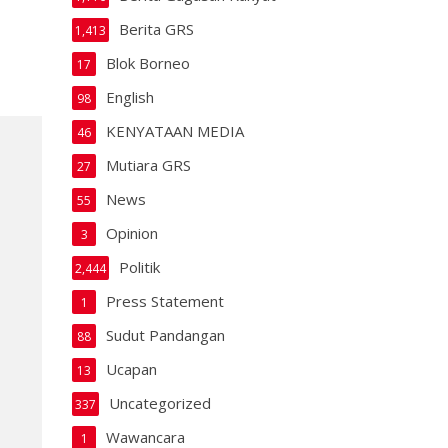
Berita GRS
1,413
Blok Borneo
17
English
98
KENYATAAN MEDIA
46
Mutiara GRS
27
News
55
Opinion
3
Politik
2,444
Press Statement
1
Sudut Pandangan
88
Ucapan
13
Uncategorized
337
Wawancara
1