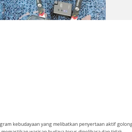
ram kebudayaan yang melibatkan penyertaan aktif golon
i memastikan warisan budaya terus dipelihara dan tidak