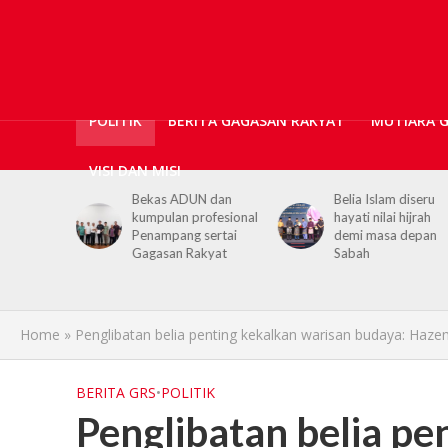
POLITIK
BERITA GAGASAN RAKYAT
MUTIARA 
VISI DAN MISI
ticians,
Bekas ADUN dan
Belia Islam diseru
ls
kumpulan profesional
hayati nilai hijrah
upport for
Penampang sertai
demi masa depan
h PGRS
Gagasan Rakyat
Sabah
Home
»
Penglibatan belia penting kekalkan warisan budaya: Haz
BERITA GRS
•
POLITIK
Penglibatan belia pe