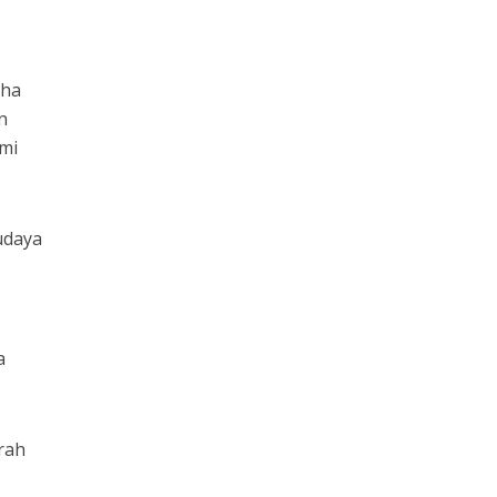
aha
n
mi
udaya
a
rah