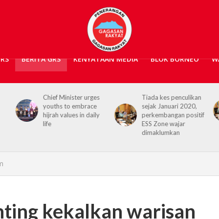
GRS
BERITA GRS
KENYATAAN MEDIA
BLOK BORNEO
W
Chief Minister urges
Tiada kes penculikan
youths to embrace
sejak Januari 2020,
hijrah values in daily
perkembangan positif
life
ESS Zone wajar
dimaklumkan
em
nting kekalkan warisan