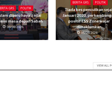
BERITA GRS
POLITIK
ERITA GRS
POLITIK
Tiada kes penculikan seja
Islam diseru hayati nilai
Januari 2020, perkembang
 demi masa depan Sabah
positif ESS Zone wajar
dimaklumkan
06/08/2026
06/08/2026
VIEW ALL 