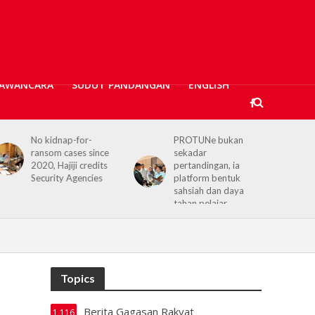
AWANCARA
SUDUT PANDANGAN
ENGLISH
No kidnap-for-
PROTUNe bukan
ransom cases since
sekadar
2020, Hajiji credits
pertandingan, ia
Security Agencies
platform bentuk
sahsiah dan daya
tahan pelajar
Topics
Berita Gagasan Rakyat
1,116