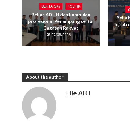
BERITA GRS
POLITIK
B
Bekas ADUN dan kumpulan
Belia 
profesional Penampang sertai
hijrah
Gagasan Rakyat
07/08/2026
About the author
Elle ABT