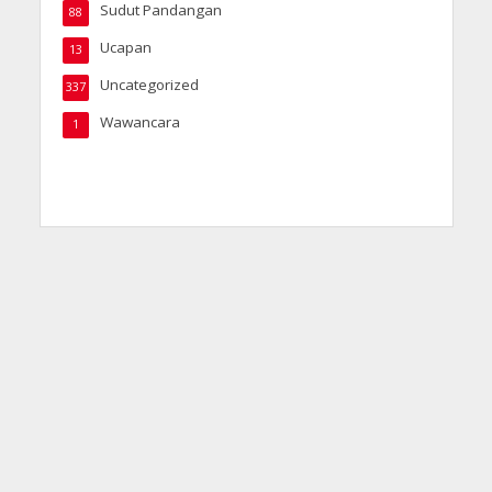
Sudut Pandangan
88
Ucapan
13
Uncategorized
337
Wawancara
1