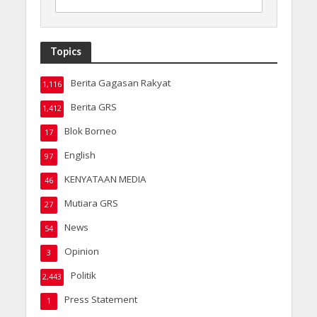
Topics
Berita Gagasan Rakyat
1,116
Berita GRS
1,412
Blok Borneo
17
English
97
KENYATAAN MEDIA
46
Mutiara GRS
27
News
54
Opinion
3
Politik
2,443
Press Statement
1