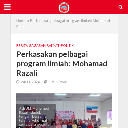
Home
»
Perkasakan pelbagai program ilmiah: Mohamad
Razali
BERITA GAGASAN RAKYAT
•
POLITIK
Perkasakan pelbagai
program ilmiah: Mohamad
Razali
24/11/2024
1 Min Read
ALBUM: Mohamed
Razali (duduk
tengah) bersama
tetamu kehormat
serta para peserta