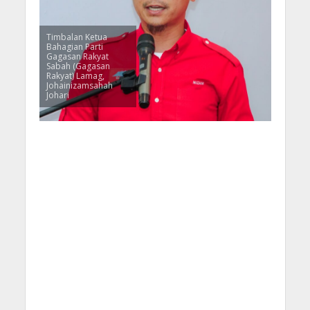
Timbalan Ketua
Bahagian Parti
Gagasan Rakyat
Sabah (Gagasan
Rakyat) Lamag,
Johainizamsahah
Johari