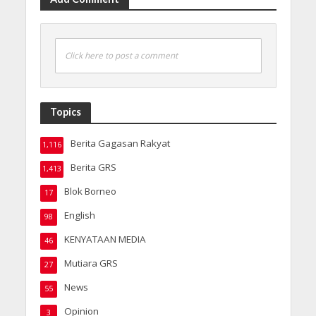
Click here to post a comment
Topics
Berita Gagasan Rakyat
1,116
Berita GRS
1,413
Blok Borneo
17
English
98
KENYATAAN MEDIA
46
Mutiara GRS
27
News
55
Opinion
3