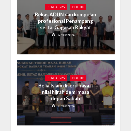
BERITA GRS
POLITIK
Bekas ADUN dan kumpulan
profesional Penampang
sertai Gagasan Rakyat
07/08/2026
BERITA GRS
POLITIK
Belia Islam diseru hayati
nilai hijrah demi masa
depan Sabah
06/08/2026