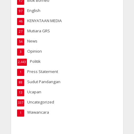
Blok Borneo
17
English
97
KENYATAAN MEDIA
46
Mutiara GRS
27
News
54
Opinion
3
Politik
2,443
Press Statement
1
Sudut Pandangan
88
Ucapan
13
Uncategorized
337
Wawancara
1