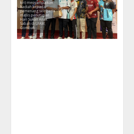
kiri) menyampaikan
hadiah kepada
pemenang sempena
majlis penutupan
Hari Sukan Anak
Sabah di UIAM,
Gombak.