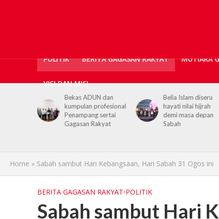
POLITIK
BERITA GAGASAN RAKYAT
MUTIARA 
VISI DAN MISI
N dan
Belia Islam diseru
Chief Minister urge
ofesional
hayati nilai hijrah
youths to embrace
sertai
demi masa depan
hijrah values in dail
kyat
Sabah
life
Home
»
Sabah sambut Hari Kebangsaan, Hari Sabah 31 Ogos ini
BERITA GAGASAN RAKYAT
•
POLITIK
Sabah sambut Hari K