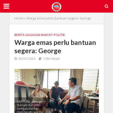
Home
»
Warga emas perlu bantuan segera: George
BERITA GAGASAN RAKYAT
•
POLITIK
Warga emas perlu bantuan
segera: George
30/07/2024
1 Min Read
SANTUNI: George
(kanan) dan John
(tengah) ketika
menziarahi warga