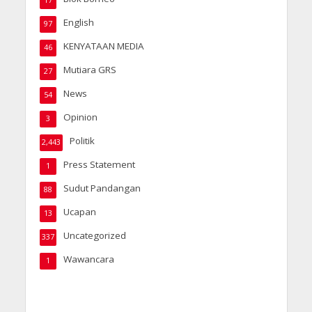
English
97
KENYATAAN MEDIA
46
Mutiara GRS
27
News
54
Opinion
3
Politik
2,443
Press Statement
1
Sudut Pandangan
88
Ucapan
13
Uncategorized
337
Wawancara
1