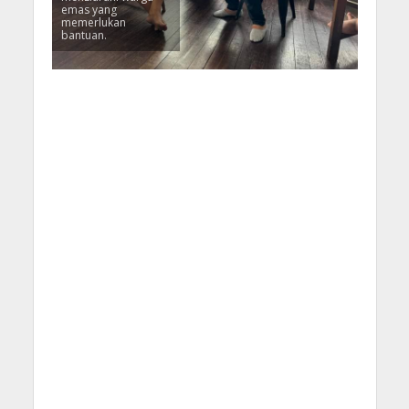
emas yang
memerlukan
bantuan.