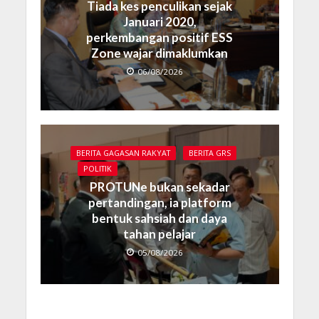
Tiada kes penculikan sejak
Januari 2020,
perkembangan positif ESS
Zone wajar dimaklumkan
06/08/2026
BERITA GAGASAN RAKYAT
BERITA GRS
POLITIK
PROTUNe bukan sekadar
pertandingan, ia platform
bentuk sahsiah dan daya
tahan pelajar
05/08/2026