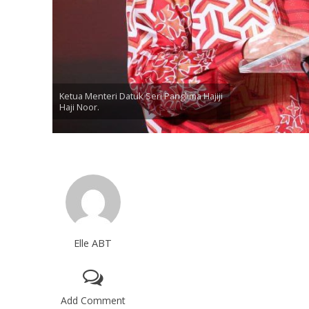
Ketua Menteri Datuk Seri Panglima Hajiji
Haji Noor.
Elle ABT
Add Comment