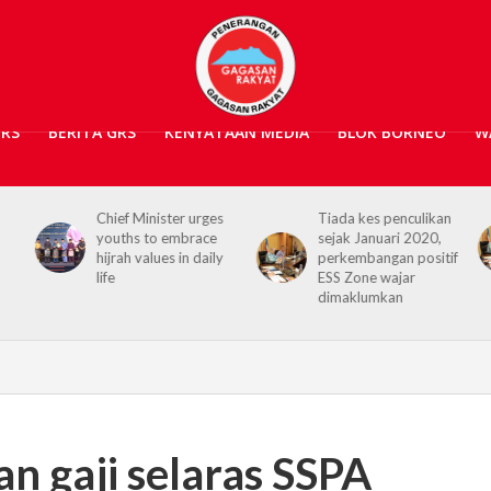
GRS
BERITA GRS
KENYATAAN MEDIA
BLOK BORNEO
W
Chief Minister urges
Tiada kes penculikan
youths to embrace
sejak Januari 2020,
hijrah values in daily
perkembangan positif
life
ESS Zone wajar
dimaklumkan
an gaji selaras SSPA