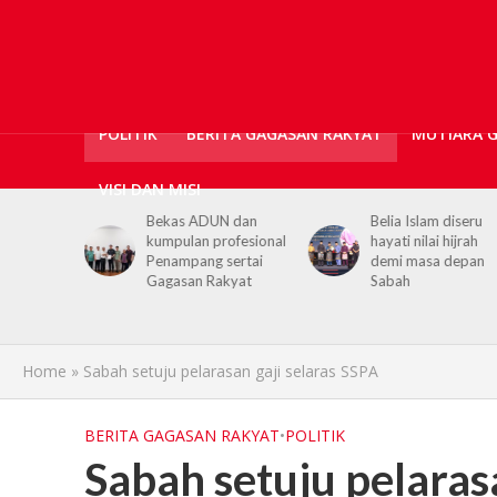
POLITIK
BERITA GAGASAN RAKYAT
MUTIARA 
VISI DAN MISI
cians,
Bekas ADUN dan
Belia Islam diseru
kumpulan profesional
hayati nilai hijrah
port for
Penampang sertai
demi masa depan
 PGRS
Gagasan Rakyat
Sabah
Home
»
Sabah setuju pelarasan gaji selaras SSPA
BERITA GAGASAN RAKYAT
•
POLITIK
Sabah setuju pelaras