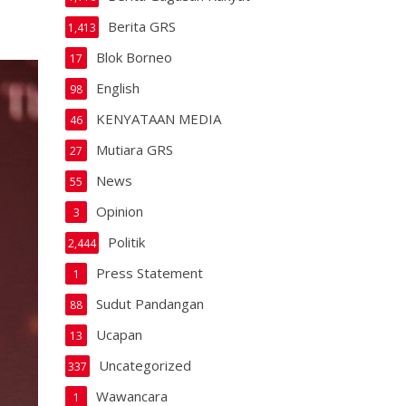
Berita GRS
1,413
Blok Borneo
17
English
98
KENYATAAN MEDIA
46
Mutiara GRS
27
News
55
Opinion
3
Politik
2,444
Press Statement
1
Sudut Pandangan
88
Ucapan
13
Uncategorized
337
Wawancara
1