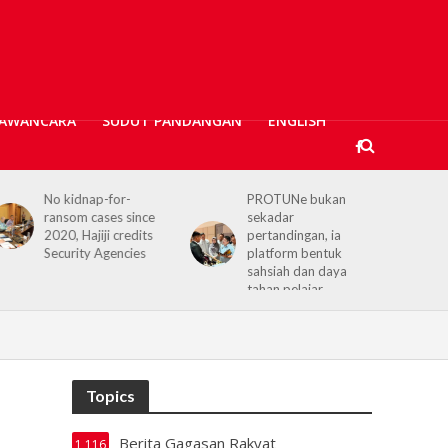
AWANCARA
SUDUT PANDANGAN
ENGLISH
No kidnap-for-
PROTUNe bukan
H
ransom cases since
sekadar
C
2020, Hajiji credits
pertandingan, ia
r
Security Agencies
platform bentuk
S
sahsiah dan daya
tahan pelajar
Topics
Berita Gagasan Rakyat
1,116