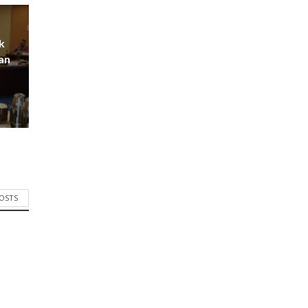
k
an
POSTS