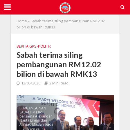
Home
»
Sabah terima siling pembangunan RM12.02
bilion di bawah RMK13
BERITA GRS
•
POLITIK
Sabah terima siling
pembangunan RM12.02
bilion di bawah RMK13
12/05/2026
2 Min Read
PEMBANGUNAN
SABAH: Masidi
bersama Alexander
Nanta Linggi dan
Ahmad Maslan pada
majlis perasmian