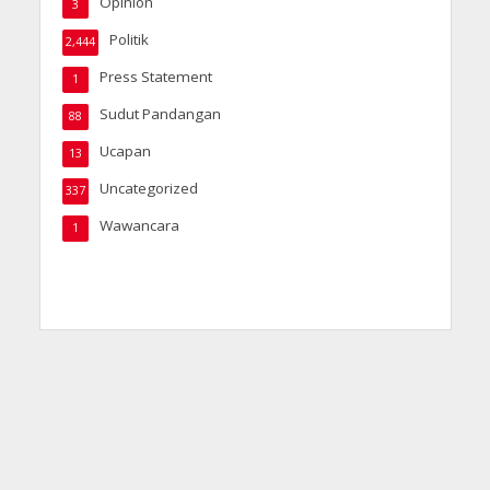
Opinion
3
Politik
2,444
Press Statement
1
Sudut Pandangan
88
Ucapan
13
Uncategorized
337
Wawancara
1