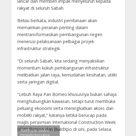
lancar dan memberi impak menyeluruh kepada
rakyat di seluruh Sabah.
Beliau berkata, industri pembinaan akan
memainkan peranan penting dalam
mentransformasikan pembangunan negeri
menerusi pelaksanaan pelbagai projek
infrastruktur strategik.
“Di seluruh Sabah, kita sedang menyaksikan
momentum kukuh pembangunan infrastruktur
melibatkan jalan raya, kemudahan kesihatan, utiliti
serta jaringan digital.
“Lebuh Raya Pan Borneo khususnya bukan sahaja
menghubungkan kawasan, tetapi turut membuka
peluang ekonomi serta meningkatkan akses dan
mobiliti rakyat,” katanya ketika berucap pada
majlis perasmian International Construction Week
(ICW) Borneo dan BuildXpo di sini, pada Selasa.
SIMBOLIK: Masidi
(tengah) bersama