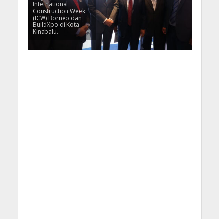
International
Construction Week
(ICW) Borneo dan
BuildXpo di Kota
Kinabalu.