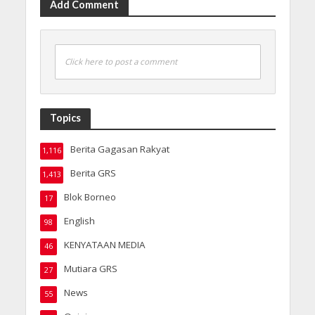
Add Comment
Click here to post a comment
Topics
Berita Gagasan Rakyat
1,116
Berita GRS
1,413
Blok Borneo
17
English
98
KENYATAAN MEDIA
46
Mutiara GRS
27
News
55