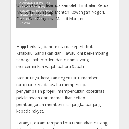
Alexander (tiga kiri)
Ucapan beliau disampaikan oleh Timbalan Ketua
dan Ahmad (tiga
kanan) melancarkan
Menteri merangkap Menteri Kewangan Negeri,
simbolik perasmian
Datuk Seri Panglima Masidi Manjun.
majlis itu pada
Selasa.
Hajiji berkata, bandar utama seperti Kota
Kinabalu, Sandakan dan Tawau kini berkembang
sebagai hab moden dan dinamik yang
mencerminkan wajah baharu Sabah.
Menurutnya, kerajaan negeri turut memberi
tumpuan kepada usaha mempercepat
penyampaian projek, memperkukuh koordinasi
pelaksanaan dan memastikan setiap
pembangunan memberi nilai jangka panjang
kepada rakyat.
Katanya, dalam tempoh lima tahun akan datang,