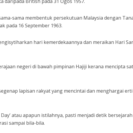
 daripada British pada 31 Ogos 1957.
n sama-sama membentuk persekutuan Malaysia dengan Tan
ak pada 16 September 1963.
mengisytiharkan hari kemerdekaannya dan meraikan Hari Sa
rajaan negeri di bawah pimpinan Hajiji kerana mencipta sat
egenap lapisan rakyat yang mencintai dan menghargai erti
Day’ atau apapun istilahnya, pasti menjadi detik bersejara
asi sampai bila-bila.