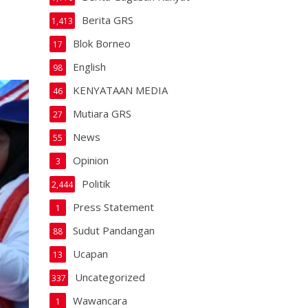
Berita GRS
1,413
Blok Borneo
17
English
98
KENYATAAN MEDIA
46
Mutiara GRS
27
News
55
Opinion
3
Politik
2,444
Press Statement
1
Sudut Pandangan
88
Ucapan
13
Uncategorized
337
Wawancara
1