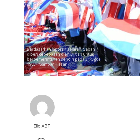
Berdasarkan laporan sejarah, Sabah
diberi kebebasan oleh British untuk
berpemerintahan sendiri pada 31 Ogos
1963. (Gambar Hiasan)
Elle ABT