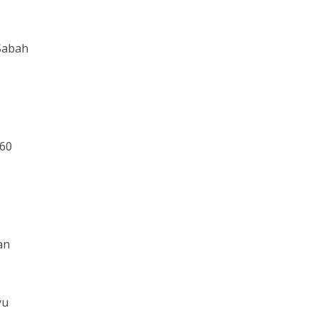
 Sabah
 60
an
yu