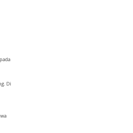
 pada
ng. Di
iwa