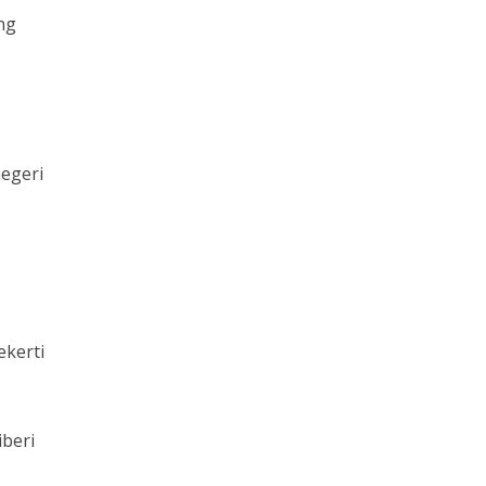
ng
negeri
ekerti
beri