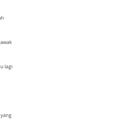
ah
rawak
u lagi
h yang