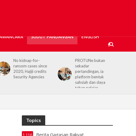
AWANCARA
SUDUT PANDANGAN
ENGLISH
PROTUNe bukan
Hajiji receives UK High
nce
sekadar
Commissioner,
its
pertandingan, ia
reaffirms enduring
es
platform bentuk
Sabah–UK ties
sahsiah dan daya
tahan pelajar
Topics
Berita Gagasan Rakyat
1,116