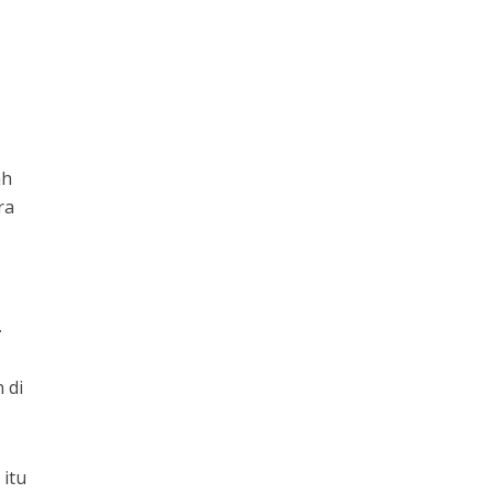
ah
ra
.
 di
itu