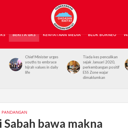
GRS
BERITA GRS
KENYATAAN MEDIA
BLOK BORNEO
W
nister urges
Tiada kes penculikan
No kidnap-for-
to embrace
sejak Januari 2020,
ransom cases si
lues in daily
perkembangan positif
2020, Hajiji cred
ESS Zone wajar
Security Agenci
dimaklumkan
 PANDANGAN
ari Sabah bawa makna