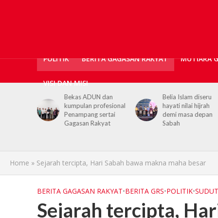
POLITIK
BERITA GAGASAN RAKYAT
MUTIARA 
VISI DAN MISI
Bekas ADUN dan
Belia Islam diseru
Chief Mi
umpulan profesional
hayati nilai hijrah
youths 
Penampang sertai
demi masa depan
hijrah va
Gagasan Rakyat
Sabah
life
Home
»
Sejarah tercipta, Hari Sabah bawa makna maha besar
BERITA GAGASAN RAKYAT
•
BERITA GRS
•
POLITIK
•
SUDUT
Sejarah tercipta, H