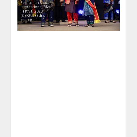
Perasmian Sabah
International Silat
Festival 2023
(SISF2023) di sini
kelmarin.