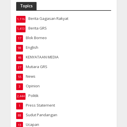
Topics
Berita Gagasan Rakyat
1,116
Berita GRS
1,413
Blok Borneo
17
English
98
KENYATAAN MEDIA
46
Mutiara GRS
27
News
55
Opinion
3
Politik
2,444
Press Statement
1
Sudut Pandangan
88
Ucapan
13