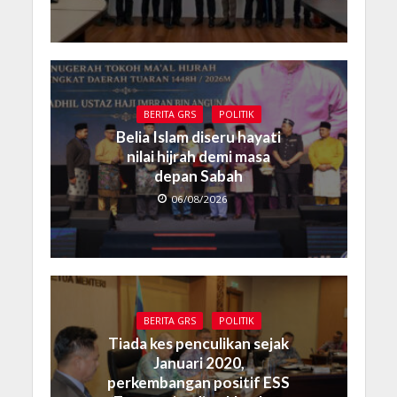
BERITA GRS
POLITIK
Belia Islam diseru hayati
nilai hijrah demi masa
depan Sabah
06/08/2026
BERITA GRS
POLITIK
Tiada kes penculikan sejak
Januari 2020,
perkembangan positif ESS