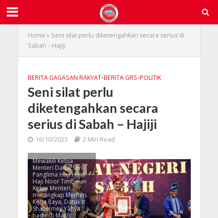
Home
»
Seni silat perlu diketengahkan secara serius di
Sabah – Hajiji
BERITA GAGASAN RAKYAT
•
BERITA GRS
•
POLITIK
Seni silat perlu
diketengahkan secara
serius di Sabah – Hajiji
16/10/2023
2 Min Read
Mewakili Ketua
Menteri Datuk Seri
Panglima Haji Hajiji
Haji Noor Timbalan
Ketua Menteri
merangkap Menteri
Kerja Raya, Datuk Ir
Shahelmey Yahya
hadir di Majlis