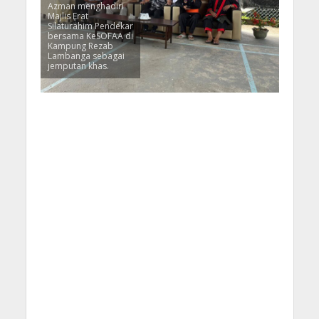
Azman menghadiri
Majlis Erat
Silaturahim Pendekar
bersama KeSOFAA di
Kampung Rezab
Lambanga sebagai
jemputan khas.