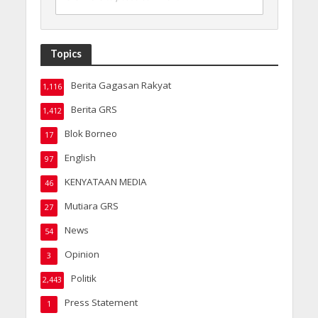
Topics
Berita Gagasan Rakyat
1,116
Berita GRS
1,412
Blok Borneo
17
English
97
KENYATAAN MEDIA
46
Mutiara GRS
27
News
54
Opinion
3
Politik
2,443
Press Statement
1