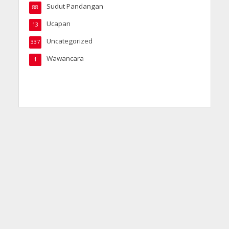
Sudut Pandangan
88
Ucapan
13
Uncategorized
337
Wawancara
1