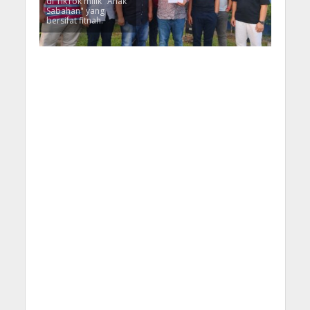
di TikTok milik "Anak
Sabahan" yang
bersifat fitnah.