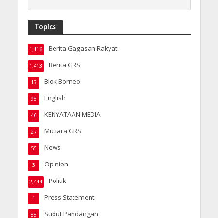
Topics
Berita Gagasan Rakyat
1,116
Berita GRS
1,413
Blok Borneo
17
English
98
KENYATAAN MEDIA
46
Mutiara GRS
27
News
55
Opinion
3
Politik
2,444
Press Statement
1
Sudut Pandangan
88