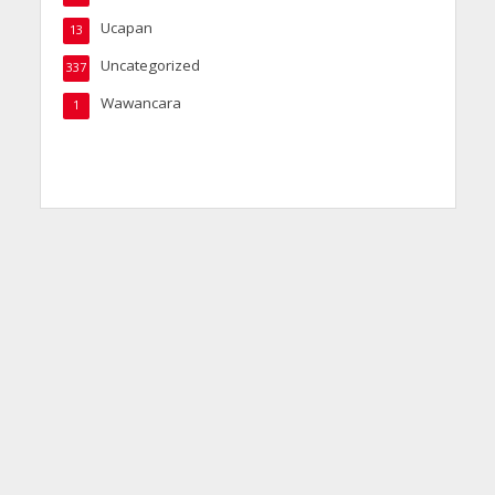
Ucapan
13
Uncategorized
337
Wawancara
1