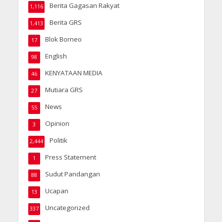
Berita Gagasan Rakyat
1,116
Berita GRS
1,413
Blok Borneo
17
English
98
KENYATAAN MEDIA
46
Mutiara GRS
27
News
55
Opinion
3
Politik
2,444
Press Statement
1
Sudut Pandangan
88
Ucapan
13
Uncategorized
337