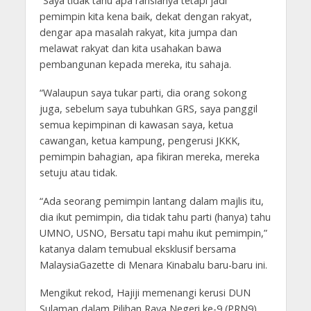
“Saya tidak tahu apa rahsianya tetapi jadi
pemimpin kita kena baik, dekat dengan rakyat,
dengar apa masalah rakyat, kita jumpa dan
melawat rakyat dan kita usahakan bawa
pembangunan kepada mereka, itu sahaja.
“Walaupun saya tukar parti, dia orang sokong
juga, sebelum saya tubuhkan GRS, saya panggil
semua kepimpinan di kawasan saya, ketua
cawangan, ketua kampung, pengerusi JKKK,
pemimpin bahagian, apa fikiran mereka, mereka
setuju atau tidak.
“Ada seorang pemimpin lantang dalam majlis itu,
dia ikut pemimpin, dia tidak tahu parti (hanya) tahu
UMNO, USNO, Bersatu tapi mahu ikut pemimpin,”
katanya dalam temubual eksklusif bersama
MalaysiaGazette di Menara Kinabalu baru-baru ini.
Mengikut rekod, Hajiji memenangi kerusi DUN
Sulaman dalam Pilihan Raya Negeri ke-9 (PRN9)