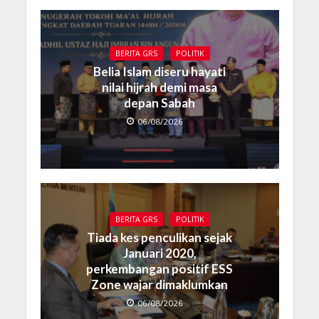
BERITA GRS
POLITIK
Belia Islam diseru hayati
nilai hijrah demi masa
depan Sabah
06/08/2026
BERITA GRS
POLITIK
Tiada kes penculikan sejak
Januari 2020,
perkembangan positif ESS
Zone wajar dimaklumkan
06/08/2026