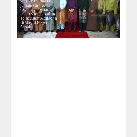
kiri), Safar (dua kiri),
Jumain (kiri) serta
tetamu yang hadir
sejurus menunaikan
solat sunat Aidiladha
di Masjid Negeri
Sabah.