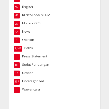
English
97
KENYATAAN MEDIA
46
Mutiara GRS
27
News
54
Opinion
3
Politik
2,443
Press Statement
1
Sudut Pandangan
88
Ucapan
13
Uncategorized
337
Wawancara
1