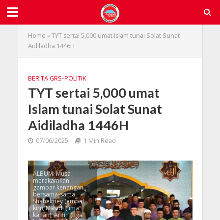
Home
»
TYT sertai 5,000 umat Islam tunai Solat Sunat
Aidiladha 1446H
BERITA GRS
•
POLITIK
TYT sertai 5,000 umat
Islam tunai Solat Sunat
Aidiladha 1446H
07/06/2025
1 Min Read
ALBUM: Musa
merakamkan
gambar kenangan
bersama-sama
Shahelmey (empat
kiri), Masidi (lima
kanan), Arifin (tiga