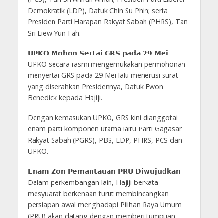
Demokratik (LDP), Datuk Chin Su Phin; serta
Presiden Parti Harapan Rakyat Sabah (PHRS), Tan
Sri Liew Yun Fah.
𝗨𝗣𝗞𝗢 𝗠𝗼𝗵𝗼𝗻 𝗦𝗲𝗿𝘁𝗮𝗶 𝗚𝗥𝗦 𝗽𝗮𝗱𝗮 𝟮𝟵 𝗠𝗲𝗶
UPKO secara rasmi mengemukakan permohonan
menyertai GRS pada 29 Mei lalu menerusi surat
yang diserahkan Presidennya, Datuk Ewon
Benedick kepada Hajiji.
Dengan kemasukan UPKO, GRS kini dianggotai
enam parti komponen utama iaitu Parti Gagasan
Rakyat Sabah (PGRS), PBS, LDP, PHRS, PCS dan
UPKO.
𝗘𝗻𝗮𝗺 𝗭𝗼𝗻 𝗣𝗲𝗺𝗮𝗻𝘁𝗮𝘂𝗮𝗻 𝗣𝗥𝗨 𝗗𝗶𝘄𝘂𝗷𝘂𝗱𝗸𝗮𝗻
Dalam perkembangan lain, Hajiji berkata
mesyuarat berkenaan turut membincangkan
persiapan awal menghadapi Pilihan Raya Umum
(PRU) akan datang dengan memberi tumpuan