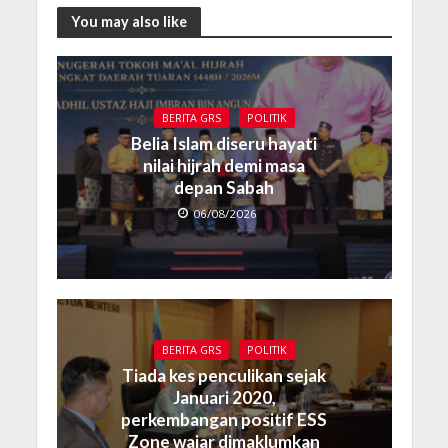
You may also like
BERITA GRS
POLITIK
Belia Islam diseru hayati
nilai hijrah demi masa
depan Sabah
06/08/2026
BERITA GRS
POLITIK
Tiada kes penculikan sejak
Januari 2020,
perkembangan positif ESS
Zone wajar dimaklumkan