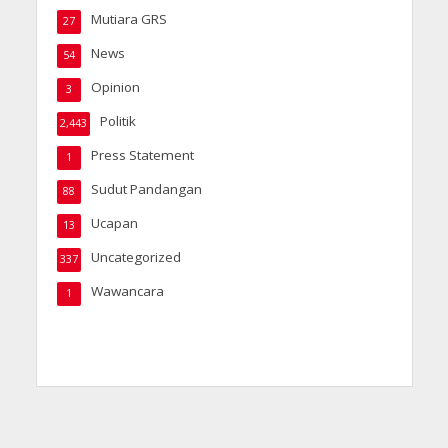
Mutiara GRS
27
News
54
Opinion
3
Politik
2,443
Press Statement
1
Sudut Pandangan
88
Ucapan
13
Uncategorized
337
Wawancara
1