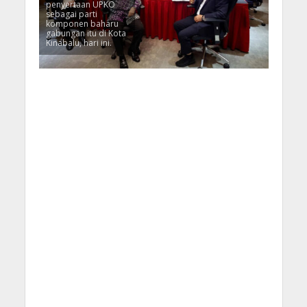
penyertaan UPKO
sebagai parti
komponen baharu
gabungan itu di Kota
Kinabalu, hari ini.