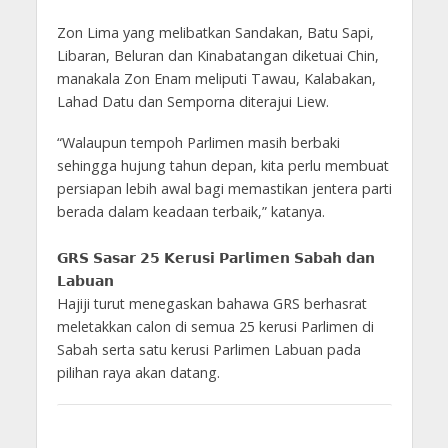
Zon Lima yang melibatkan Sandakan, Batu Sapi,
Libaran, Beluran dan Kinabatangan diketuai Chin,
manakala Zon Enam meliputi Tawau, Kalabakan,
Lahad Datu dan Semporna diterajui Liew.
“Walaupun tempoh Parlimen masih berbaki
sehingga hujung tahun depan, kita perlu membuat
persiapan lebih awal bagi memastikan jentera parti
berada dalam keadaan terbaik,” katanya.
𝗚𝗥𝗦 𝗦𝗮𝘀𝗮𝗿 𝟮𝟱 𝗞𝗲𝗿𝘂𝘀𝗶 𝗣𝗮𝗿𝗹𝗶𝗺𝗲𝗻 𝗦𝗮𝗯𝗮𝗵 𝗱𝗮𝗻
𝗟𝗮𝗯𝘂𝗮𝗻
Hajiji turut menegaskan bahawa GRS berhasrat
meletakkan calon di semua 25 kerusi Parlimen di
Sabah serta satu kerusi Parlimen Labuan pada
pilihan raya akan datang.