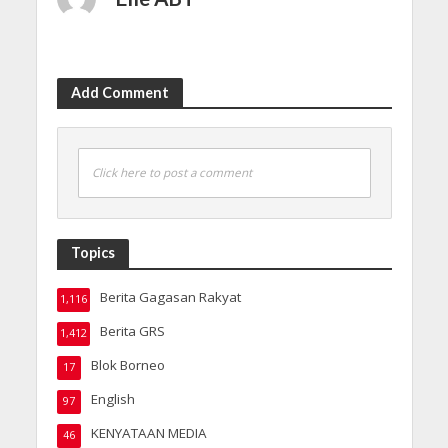
Add Comment
Click here to post a comment
Topics
Berita Gagasan Rakyat
1,116
Berita GRS
1,412
Blok Borneo
17
English
97
KENYATAAN MEDIA
46