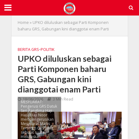
Home
»
UPKO diluluskan sebagai Parti Komponen
baharu GRS, Gabungan kini dianggotai enam Parti
BERITA GRS
•
POLITIK
UPKO diluluskan sebagai
Parti Komponen baharu
GRS, Gabungan kini
dianggotai enam Parti
18/06/2026
3 Min Read
MESYUARAT:
Pengerusi GRS Datuk
Seri Panglima Haji
Hajiji Haji Noor
mempengerusikan
Mesyuarat Majlis
Tertinggi GRS yang
sebulat suara
meluluskan