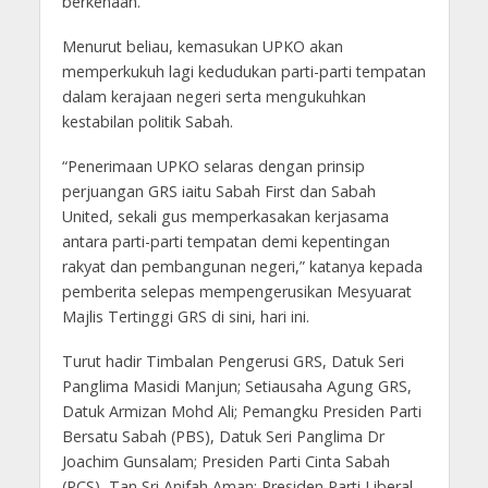
berkenaan.
Menurut beliau, kemasukan UPKO akan
memperkukuh lagi kedudukan parti-parti tempatan
dalam kerajaan negeri serta mengukuhkan
kestabilan politik Sabah.
“Penerimaan UPKO selaras dengan prinsip
perjuangan GRS iaitu Sabah First dan Sabah
United, sekali gus memperkasakan kerjasama
antara parti-parti tempatan demi kepentingan
rakyat dan pembangunan negeri,” katanya kepada
pemberita selepas mempengerusikan Mesyuarat
Majlis Tertinggi GRS di sini, hari ini.
Turut hadir Timbalan Pengerusi GRS, Datuk Seri
Panglima Masidi Manjun; Setiausaha Agung GRS,
Datuk Armizan Mohd Ali; Pemangku Presiden Parti
Bersatu Sabah (PBS), Datuk Seri Panglima Dr
Joachim Gunsalam; Presiden Parti Cinta Sabah
(PCS), Tan Sri Anifah Aman; Presiden Parti Liberal