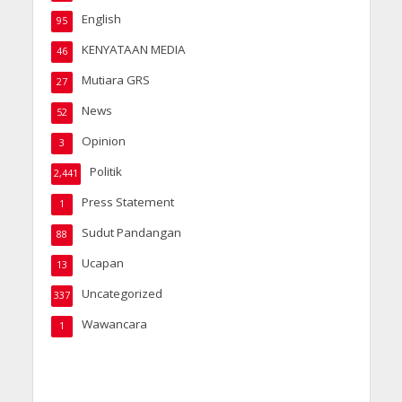
English
95
KENYATAAN MEDIA
46
Mutiara GRS
27
News
52
Opinion
3
Politik
2,441
Press Statement
1
Sudut Pandangan
88
Ucapan
13
Uncategorized
337
Wawancara
1