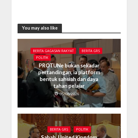
You may also like
BERITA GAGASAN RAKYAT
BERITA GRS
POLITIK
PROTUNe bukan sekadar
pertandingan, ia platform
bentuk sahsiah dan daya
tahan pelajar
05/08/2026
BERITA GRS
POLITIK
Sabah, United Kingdom