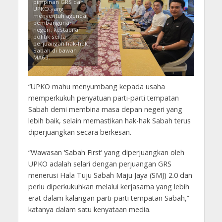
pimpinan GRS dan
UPKO yang
menyentuh agenda
pembangunan
negeri, kestabilan
politik serta
perjuangan hak-hak
Sabah di bawah
MA63.
“UPKO mahu menyumbang kepada usaha
memperkukuh penyatuan parti-parti tempatan
Sabah demi membina masa depan negeri yang
lebih baik, selain memastikan hak-hak Sabah terus
diperjuangkan secara berkesan.
“Wawasan ‘Sabah First’ yang diperjuangkan oleh
UPKO adalah selari dengan perjuangan GRS
menerusi Hala Tuju Sabah Maju Jaya (SMJ) 2.0 dan
perlu diperkukuhkan melalui kerjasama yang lebih
erat dalam kalangan parti-parti tempatan Sabah,”
katanya dalam satu kenyataan media.