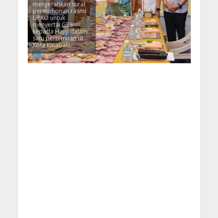
menyerahkan surat
permohonan rasmi
UPKO untuk
menyertai GRS
kepada Hajiji dalam
satu pertemuan di
Kota Kinabalu.