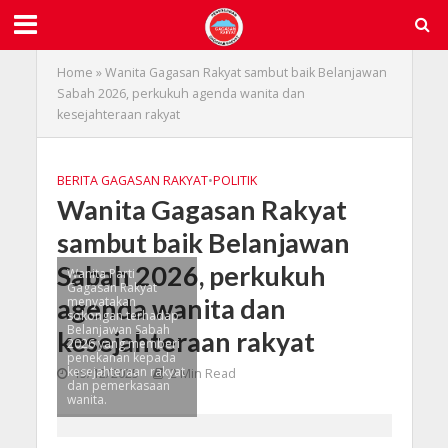
Home
»
Wanita Gagasan Rakyat sambut baik Belanjawan
Sabah 2026, perkukuh agenda wanita dan
kesejahteraan rakyat
BERITA GAGASAN RAKYAT
•
POLITIK
Wanita Gagasan Rakyat
sambut baik Belanjawan
Sabah 2026, perkukuh
Wanita Parti
Gagasan Rakyat
agenda wanita dan
menyatakan
sokongan terhadap
Belanjawan Sabah
kesejahteraan rakyat
2026 yang memberi
penekanan kepada
kesejahteraan rakyat
15/12/2025
2 Min Read
dan pemerkasaan
wanita.