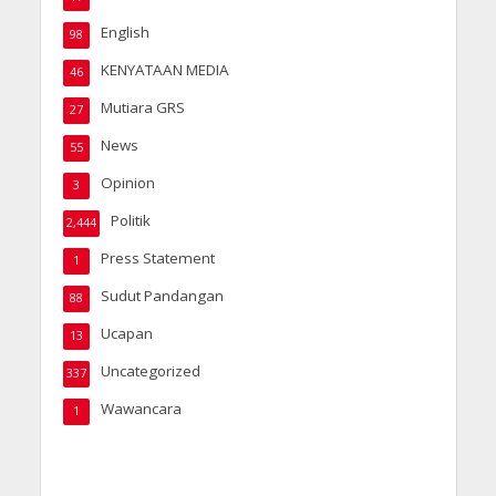
English
98
KENYATAAN MEDIA
46
Mutiara GRS
27
News
55
Opinion
3
Politik
2,444
Press Statement
1
Sudut Pandangan
88
Ucapan
13
Uncategorized
337
Wawancara
1