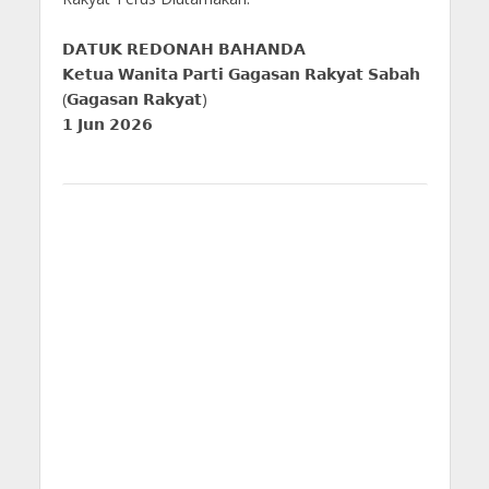
𝗗𝗔𝗧𝗨𝗞 𝗥𝗘𝗗𝗢𝗡𝗔𝗛 𝗕𝗔𝗛𝗔𝗡𝗗𝗔
𝗞𝗲𝘁𝘂𝗮 𝗪𝗮𝗻𝗶𝘁𝗮 𝗣𝗮𝗿𝘁𝗶 𝗚𝗮𝗴𝗮𝘀𝗮𝗻 𝗥𝗮𝗸𝘆𝗮𝘁 𝗦𝗮𝗯𝗮𝗵
(𝗚𝗮𝗴𝗮𝘀𝗮𝗻 𝗥𝗮𝗸𝘆𝗮𝘁)
𝟭 𝗝𝘂𝗻 𝟮𝟬𝟮𝟲