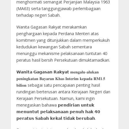
menghormati semangat Perjanjian Malaysia 1963
(MA63) serta tanggungjawab perlembagaan
terhadap negeri Sabah.
Wanita Gagasan Rakyat merakamkan
penghargaan kepada Perdana Menteri atas
komitmen yang ditunjukkan dalam memperkukuh
kedudukan kewangan Sabah sementara
menunggu mekanisme pelaksanaan tuntutan 40
peratus hasil bersih Persekutuan dimuktamadkan.
𝗪𝗮𝗻𝗶𝘁𝗮 𝗚𝗮𝗴𝗮𝘀𝗮𝗻 𝗥𝗮𝗸𝘆𝗮𝘁 𝐦𝐞𝐧𝐠𝐚𝐥𝐮-𝐚𝐥𝐮𝐤𝐚𝐧
𝐩𝐞𝐧𝐢𝐧𝐠𝐤𝐚𝐭𝐚𝐧 𝐁𝐚𝐲𝐚𝐫𝐚𝐧 𝐊𝐡𝐚𝐬 𝐈𝐧𝐭𝐞𝐫𝐢𝐦 𝐤𝐞𝐩𝐚𝐝𝐚 𝐑𝐌𝟏.𝟓
𝐛𝐢𝐥𝐢𝐨𝐧 sebagai satu pencapaian penting hasil
rundingan berterusan antara Kerajaan Negeri dan
Kerajaan Persekutuan. Namun, kami ingin
menegaskan bahawa 𝗽𝗲𝗻𝗱𝗶𝗿𝗶𝗮𝗻 𝘂𝗻𝘁𝘂𝗸
𝗺𝗲𝗻𝘂𝗻𝘁𝘂𝘁 𝗽𝗲𝗹𝗮𝗸𝘀𝗮𝗻𝗮𝗮𝗻 𝗽𝗲𝗻𝘂𝗵 𝗵𝗮𝗸 𝟰𝟬
𝗽𝗲𝗿𝗮𝘁𝘂𝘀 𝗦𝗮𝗯𝗮𝗵 𝗸𝗲𝗸𝗮𝗹 𝘁𝗶𝗱𝗮𝗸 𝗯𝗲𝗿𝘂𝗯𝗮𝗵.