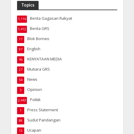
Topics
Berita Gagasan Rakyat
1,116
Berita GRS
1,412
Blok Borneo
17
English
97
KENYATAAN MEDIA
46
Mutiara GRS
27
News
54
Opinion
3
Politik
2,443
Press Statement
1
Sudut Pandangan
88
Ucapan
13