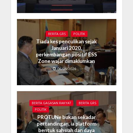
BERITA GRS
POLITIK
Tiada kes penculikan sejak
Januari 2020,
perkembangan positif ESS
Zone wajar dimaklumkan
06/08/2026
BERITA GAGASAN RAKYAT
BERITA GRS
POLITIK
PROTUNe bukan sekadar
pertandingan, ia platform
bentuk sahsiah dan daya