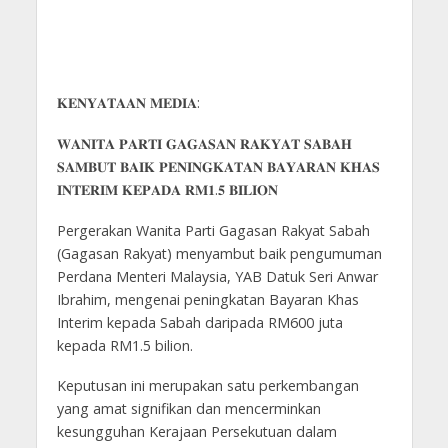
𝐊𝐄𝐍𝐘𝐀𝐓𝐀𝐀𝐍 𝐌𝐄𝐃𝐈𝐀:
𝐖𝐀𝐍𝐈𝐓𝐀 𝐏𝐀𝐑𝐓𝐈 𝐆𝐀𝐆𝐀𝐒𝐀𝐍 𝐑𝐀𝐊𝐘𝐀𝐓 𝐒𝐀𝐁𝐀𝐇
𝐒𝐀𝐌𝐁𝐔𝐓 𝐁𝐀𝐈𝐊 𝐏𝐄𝐍𝐈𝐍𝐆𝐊𝐀𝐓𝐀𝐍 𝐁𝐀𝐘𝐀𝐑𝐀𝐍 𝐊𝐇𝐀𝐒
𝐈𝐍𝐓𝐄𝐑𝐈𝐌 𝐊𝐄𝐏𝐀𝐃𝐀 𝐑𝐌𝟏.𝟓 𝐁𝐈𝐋𝐈𝐎𝐍
Pergerakan Wanita Parti Gagasan Rakyat Sabah
(Gagasan Rakyat) menyambut baik pengumuman
Perdana Menteri Malaysia, YAB Datuk Seri Anwar
Ibrahim, mengenai peningkatan Bayaran Khas
Interim kepada Sabah daripada RM600 juta
kepada RM1.5 bilion.
Keputusan ini merupakan satu perkembangan
yang amat signifikan dan mencerminkan
kesungguhan Kerajaan Persekutuan dalam