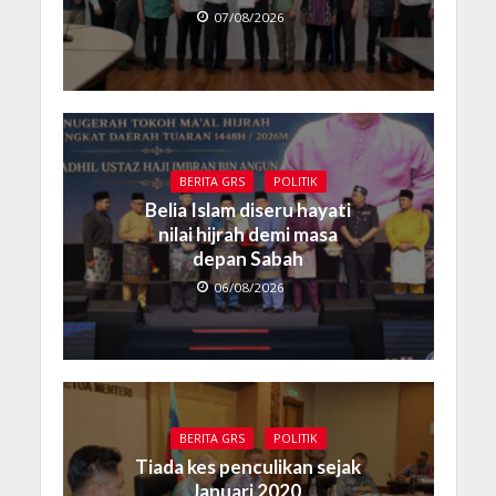
07/08/2026
BERITA GRS
POLITIK
Belia Islam diseru hayati
nilai hijrah demi masa
depan Sabah
06/08/2026
BERITA GRS
POLITIK
Tiada kes penculikan sejak
Januari 2020,