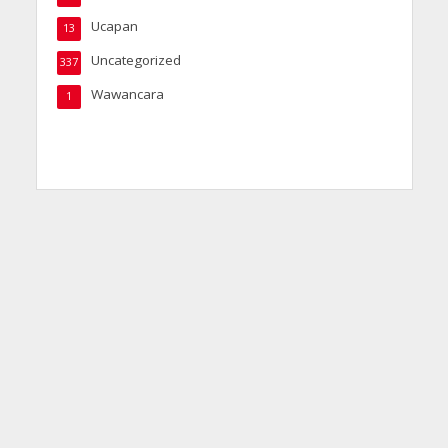
Ucapan
13
Uncategorized
337
Wawancara
1