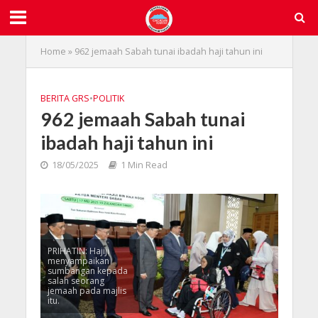
Home
»
962 jemaah Sabah tunai ibadah haji tahun ini
BERITA GRS
•
POLITIK
962 jemaah Sabah tunai
ibadah haji tahun ini
18/05/2025
1 Min Read
PRIHATIN: Hajiji
menyampaikan
sumbangan kepada
salah seorang
jemaah pada majlis
itu.