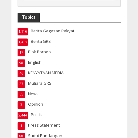
Topics
Berita Gagasan Rakyat
1,116
Berita GRS
1,413
Blok Borneo
17
English
98
KENYATAAN MEDIA
46
Mutiara GRS
27
News
55
Opinion
3
Politik
2,444
Press Statement
1
Sudut Pandangan
88