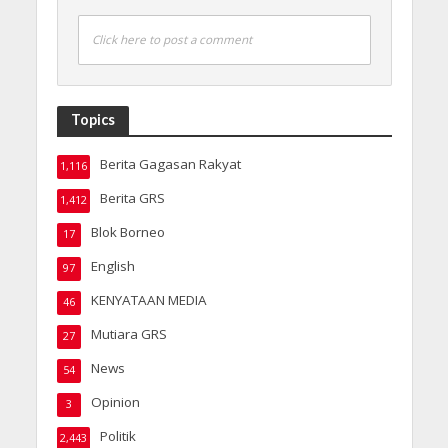
Click here to post a comment
Topics
Berita Gagasan Rakyat
1,116
Berita GRS
1,412
Blok Borneo
17
English
97
KENYATAAN MEDIA
46
Mutiara GRS
27
News
54
Opinion
3
Politik
2,443