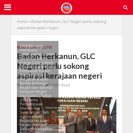
Home
»
Badan Berkanun, GLC Negeri perlu sokong
aspirasi kerajaan negeri
DIVIDEN: Hajiji
BERITA GRS
•
POLITIK
menerima
Badan Berkanun, GLC
pembayaran dividen
daripada Sabah
Energy Corporation
Negeri perlu sokong
Sdn.Bhd pada Majlis
Penutupan Kursus
aspirasi kerajaan negeri
Ahli Lembaga
Pengarah Badan-
Badan Berkanun
26/11/2024
3 Min Read
Negeri dan Syarikat
Kerajaan Negeri
(GLC) Sesi 2, Tahun
2024 serta
Penyampaian
Dividen dan
Sumbangan Oleh
Agensi Awam
Kepada Kerajaan
Negeri di Grand
Ballroom, Magellan