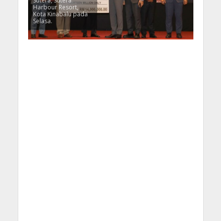
Sutera, Sutera
Harbour Resort,
Kota Kinabalu pada
Selasa.