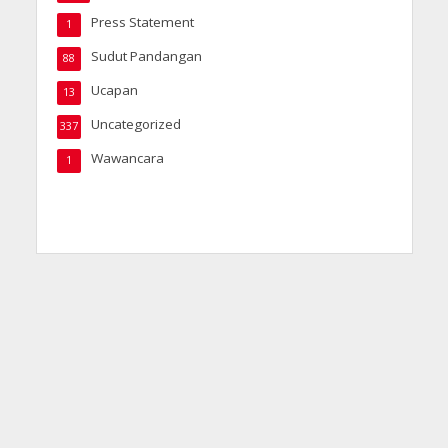
Press Statement
1
Sudut Pandangan
88
Ucapan
13
Uncategorized
337
Wawancara
1