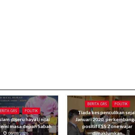
BERITA GRS
POLITIK
ERITA GRS
POLITIK
Tiada kes penculikan seja
Islam diseru hayati nilai
Januari 2020, perkembang
 demi masa depan Sabah
positif ESS Zone wajar
dimaklumkan
06/08/2026