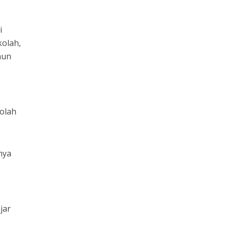
i
olah,
hun
kolah
nya
jar