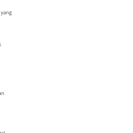
 yang
.
an