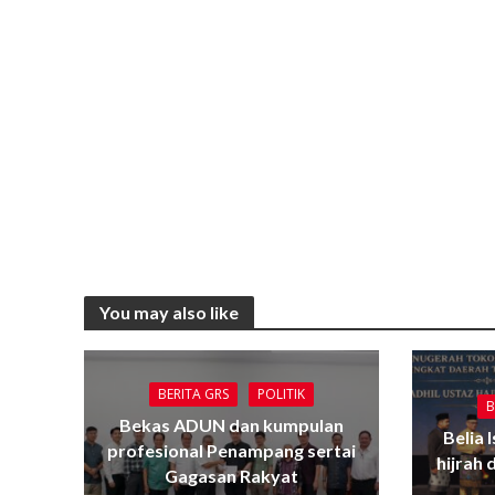
You may also like
BERITA GRS
POLITIK
B
Bekas ADUN dan kumpulan
Belia 
profesional Penampang sertai
hijrah
Gagasan Rakyat