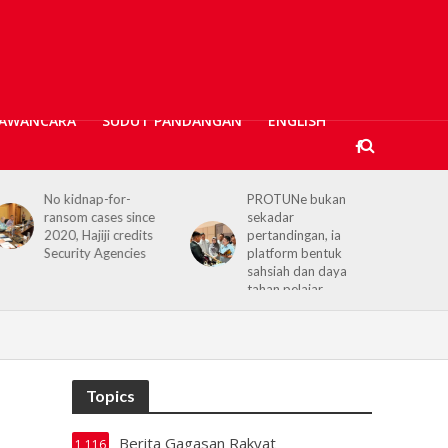
AWANCARA
SUDUT PANDANGAN
ENGLISH
PROTUNe bukan
Hajiji receives UK High
sekadar
Commissioner,
pertandingan, ia
reaffirms enduring
platform bentuk
Sabah–UK ties
sahsiah dan daya
tahan pelajar
Topics
Berita Gagasan Rakyat
1,116