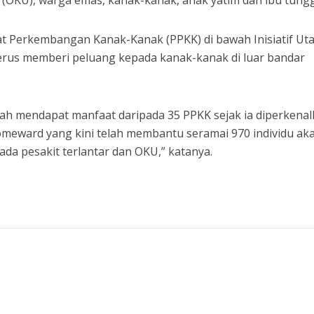
(OKU), warga emas, kanak-kanak, anak yatim dan ibu tungg
usat Perkembangan Kanak-Kanak (PPKK) di bawah Inisiatif U
terus memberi peluang kepada kanak-kanak di luar bandar
ah mendapat manfaat daripada 35 PPKK sejak ia diperkenal
eward yang kini telah membantu seramai 970 individu ak
da pesakit terlantar dan OKU,” katanya.