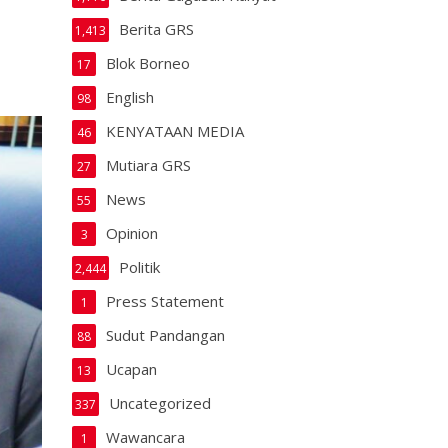
Berita GRS
1,413
Blok Borneo
17
English
98
KENYATAAN MEDIA
46
Mutiara GRS
27
News
55
Opinion
3
Politik
2,444
Press Statement
1
Sudut Pandangan
88
Ucapan
13
Uncategorized
337
Wawancara
1