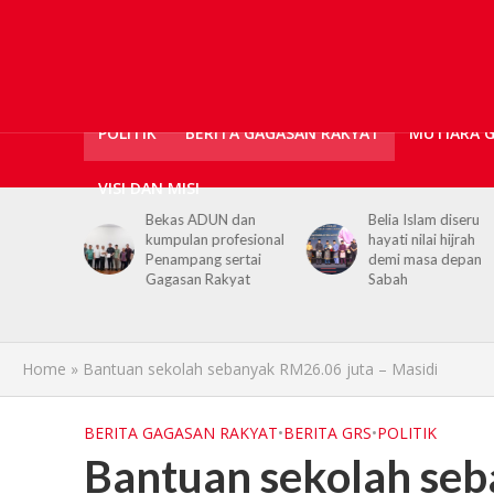
POLITIK
BERITA GAGASAN RAKYAT
MUTIARA 
VISI DAN MISI
N dan
Belia Islam diseru
Chief Minister urge
ofesional
hayati nilai hijrah
youths to embrace
sertai
demi masa depan
hijrah values in dail
kyat
Sabah
life
Home
»
Bantuan sekolah sebanyak RM26.06 juta – Masidi
BERITA GAGASAN RAKYAT
•
BERITA GRS
•
POLITIK
Bantuan sekolah seb