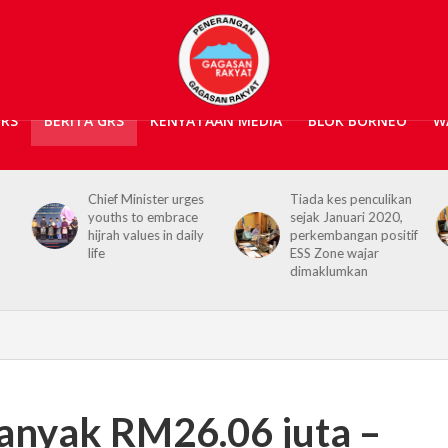
GRS
BERITA GRS
KENYATAAN MEDIA
BLOK BORNEO
W
s
Tiada kes penculikan
No kidnap-for-
sejak Januari 2020,
ransom cases since
y
perkembangan positif
2020, Hajiji credits
ESS Zone wajar
Security Agencies
dimaklumkan
anyak RM26.06 juta –