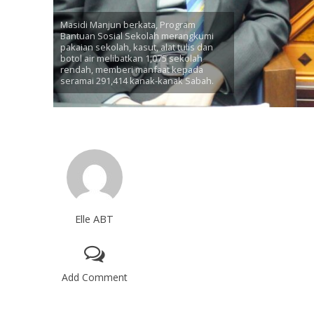
Masidi Manjun berkata, Program
Bantuan Sosial Sekolah merangkumi
pakaian sekolah, kasut, alat tulis dan
botol air melibatkan 1,075 sekolah
rendah, memberi manfaat kepada
seramai 291,414 kanak-kanak Sabah.
Elle ABT
Add Comment