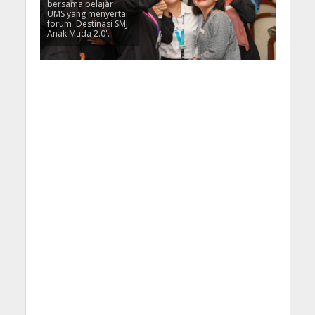
bersama pelajar
UMS yang menyertai
forum 'Destinasi SMJ
Anak Muda 2.0'.