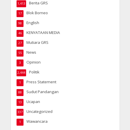
Berita GRS
1,413
Blok Borneo
17
English
98
KENYATAAN MEDIA
46
Mutiara GRS
27
News
55
Opinion
3
Politik
2,444
Press Statement
1
Sudut Pandangan
88
Ucapan
13
Uncategorized
337
Wawancara
1