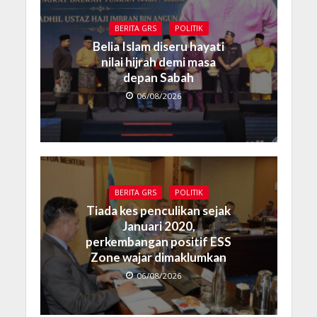
BERITA GRS
POLITIK
Belia Islam diseru hayati
nilai hijrah demi masa
depan Sabah
06/08/2026
BERITA GRS
POLITIK
Tiada kes penculikan sejak
Januari 2020,
perkembangan positif ESS
Zone wajar dimaklumkan
06/08/2026