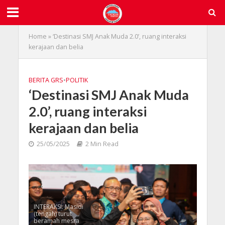
Home
»
‘Destinasi SMJ Anak Muda 2.0’, ruang interaksi
kerajaan dan belia
BERITA GRS
•
POLITIK
‘Destinasi SMJ Anak Muda
2.0’, ruang interaksi
kerajaan dan belia
25/05/2025
2 Min Read
INTERAKSI: Masidi
(tengah) turut
beramah mesra