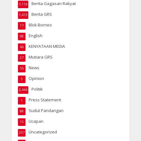
Berita Gagasan Rakyat
1,116
Berita GRS
1,413
Blok Borneo
17
English
98
KENYATAAN MEDIA
46
Mutiara GRS
27
News
55
Opinion
3
Politik
2,444
Press Statement
1
Sudut Pandangan
88
Ucapan
13
Uncategorized
337