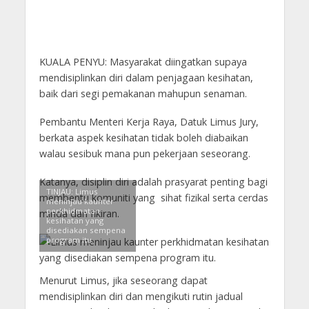
KUALA PENYU: Masyarakat diingatkan supaya
mendisiplinkan diri dalam penjagaan kesihatan,
baik dari segi pemakanan mahupun senaman.
Pembantu Menteri Kerja Raya, Datuk Limus Jury,
berkata aspek kesihatan tidak boleh diabaikan
walau sesibuk mana pun pekerjaan seseorang.
Katanya, disiplin diri adalah prasyarat penting bagi
TINJAU: Limus
membentu komuniti yang sihat fizikal serta cerdas
meninjau kaunter
perkhidmatan
minda dan fikiran.
kesihatan yang
disediakan sempena
program itu.
Menurut Limus, jika seseorang dapat
mendisiplinkan diri dan mengikuti rutin jadual