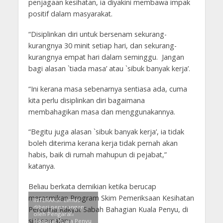
penjagaan kesihatan, ia diyakini membawa impak
positif dalam masyarakat.
“Disiplinkan diri untuk bersenam sekurang-
kurangnya 30 minit setiap hari, dan sekurang-
kurangnya empat hari dalam seminggu. Jangan
bagi alasan `tiada masa’ atau `sibuk banyak kerja’.
“Ini kerana masa sebenarnya sentiasa ada, cuma
kita perlu disiplinkan diri bagaimana
membahagikan masa dan menggunakannya.
“Begitu juga alasan `sibuk banyak kerja’, ia tidak
boleh diterima kerana kerja tidak pernah akan
habis, baik di rumah mahupun di pejabat,”
katanya.
Beliau berkata demikian ketika berucap
merasmikan Program Skim Pemeriksaan Kesihatan
INTERAKSI: Limus
diberi penerangan
Percuma Rakyat Sabah Bahagian Kuala Penyu, di
oleh Pengarah
sini semalam.
Hospital Kuala Penyu