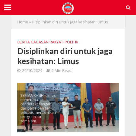
Home
»
Disiplinkan diri untuk jaga kesihatan: Limus
BERITA GAGASAN RAKYAT
•
POLITIK
Disiplinkan diri untuk jaga
kesihatan: Limus
29/10/2024
2 Min Read
TERIMA KASIH: Limus
menerima
cenderakenangan
daripada penganjur
selepas merasmikan
program itu
semalam.